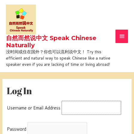
Skip
Main
to
Men
content
自然而然说中文 Speak Chinese
Naturally
没时间或住在国外？你也可以流利说中文！ Try this
efficient and natural way to speak Chinese like a native
speaker even if you are lacking of time or living abroad!
Log In
Username or Email Address
Password