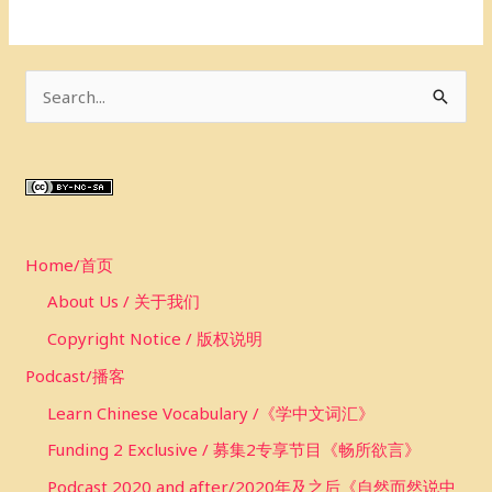
S
e
a
r
c
Home/首页
h
f
About Us / 关于我们
o
Copyright Notice / 版权说明
r
Podcast/播客
:
Learn Chinese Vocabulary /《学中文词汇》
Funding 2 Exclusive / 募集2专享节目《畅所欲言》
Podcast 2020 and after/2020年及之后《自然而然说中