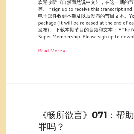
欢迎收听《自然而然说中文》，在这一期的节
然
等。 *sign up to receive this transcript
说
电子邮件收到本期及以后发布的节目文本。You can also c
中
package (It will be released at t
文
发布)。 下载本期节目的音频和文本： *The following 
253：
Super Membership. Please sign up to down
【文
化
Read More »
习
俗】
二
十
四
节
气
——
立
《畅
《畅所欲言》071：帮
秋
所
罪吗？
欲
言》