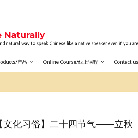
Naturally
to speak Chinese like a native speaker even if you are lack
roducts/产品
Online Course/线上课程
Contact 
：【文化习俗】二十四节气——立秋