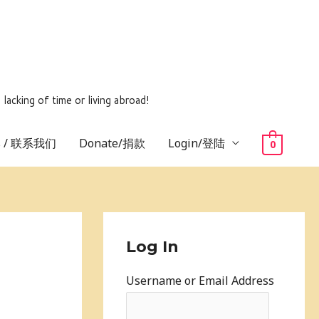
ing of time or living abroad!
us / 联系我们
Donate/捐款
Login/登陆
0
Log In
Username or Email Address