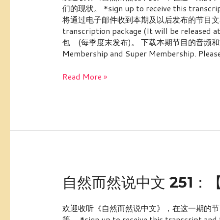
然
们的现状。 *sign up to receive this transcr
说
将通过电子邮件收到本期及以后发布的节目文本。You can 
中
transcription package (It will be re
文
包 (每季度末发布)。 下载本期节目的音频和文本： *The f
252：
Membership and Super Membership. Please
【其
他】
Read More »
中
国
的
初
代“网
红”们
自
自然而然说中文 251
然
而
欢迎收听《自然而然说中文》，在这一期的节
然
等。 *sign up to receive this transcript