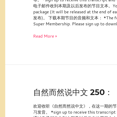
说
电子邮件收到本期及以后发布的节目文本。You can also c
中
package (It will be released at t
文
发布)。 下载本期节目的音频和文本： *The following 
251：
Super Membership. Please sign up to down
【文
化
Read More »
习
俗】
二
十
四
节
气
——
大
自
自然而然说中文 250
暑
然
而
欢迎收听《自然而然说中文》，在这一期的节目里
然
习发音。 *sign up to receive this transcri
说