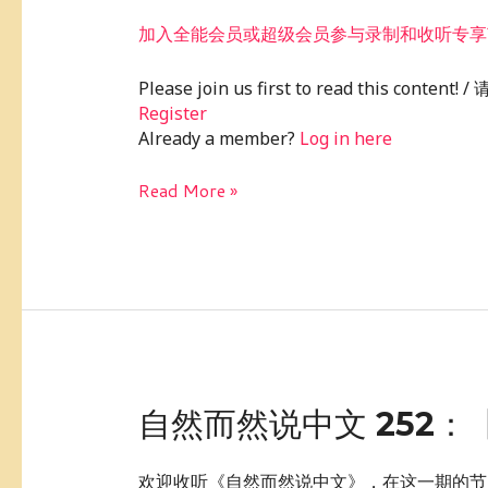
2026-
加入全能会员或超级会员参与录制和收听专享
8
月
Please join us first to read this conte
份
Register
话
Already a member?
Log in here
题：
父
Read More »
母
犯
罪
该
不
该
影
响
到
自
自然而然说中文 252：
子
然
女？
而
欢迎收听《自然而然说中文》，在这一期的节