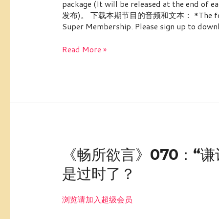
package (It will be released at t
文
发布)。 下载本期节目的音频和文本： *The following 
249：
Super Membership. Please sign up to down
【文
化
Read More »
习
俗】
二
十
四
节
气
——
小
《畅
《畅所欲言》070：“
暑
所
是过时了？
欲
言》
070：“谦
浏览请加入超级会员
让”这
一