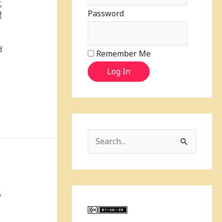
化
Password
过
d
Remember Me
Log In
S
e
a
庇
r
c