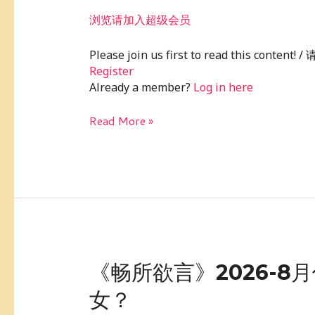
071：
浏览请加入超级会员
帮
助
Please join us first to read this conte
家
Register
人
Already a member?
Log in here
掩
盖
Read More »
犯
罪
事
实，
应
该
被
判
包
《畅
《畅所欲言》2026-
庇
所
罪
女？
欲
吗？
言》