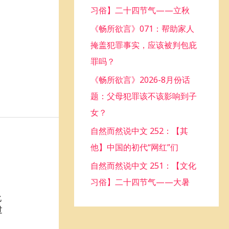
习俗】二十四节气——立秋
o
《畅所欲言》071：帮助家人
r
掩盖犯罪事实，应该被判包庇
:
罪吗？
《畅所欲言》2026-8月份话
题：父母犯罪该不该影响到子
女？
自然而然说中文 252：【其
他】中国的初代“网红”们
自然而然说中文 251：【文化
习俗】二十四节气——大暑
化
过