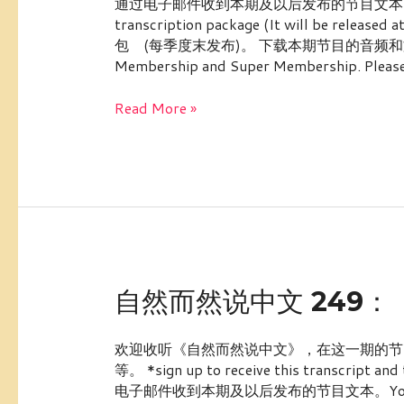
通过电子邮件收到本期及以后发布的节目文本。You can al
中
transcription package (It will be re
文
包 (每季度末发布)。 下载本期节目的音频和文本： *The f
250：
Membership and Super Membership. Please 
【民
间
Read More »
俗
语】
纸
包
不
住
火
自
自然而然说中文 249
然
而
欢迎收听《自然而然说中文》，在这一期的节
然
等。 *sign up to receive this transcript
说
电子邮件收到本期及以后发布的节目文本。You can also c
中