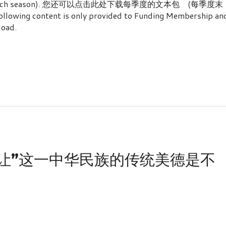
he end of each season). 您还可以点击此处下载每季度的文本包 (每季度末
content is only provided to Funding Membership an
load.
谦让”这一中华民族的传统美德是不