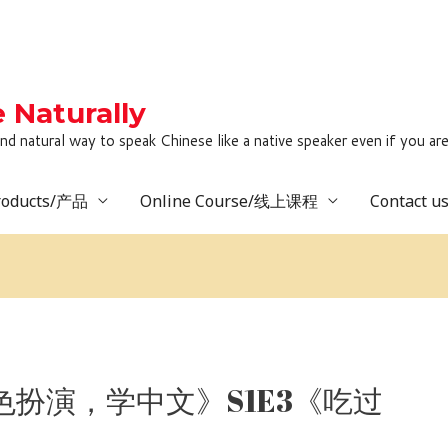
Naturally
to speak Chinese like a native speaker even if you are lack
roducts/产品
Online Course/线上课程
Contact 
玩角色扮演，学中文》S1E3《吃过