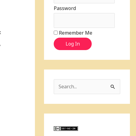
Password
你
Remember Me
Log In
/
d
S
e
a
r
c