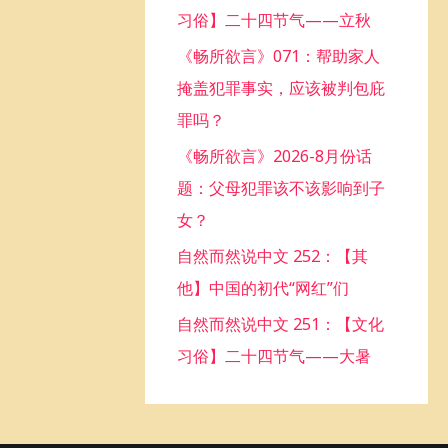
习俗】二十四节气——立秋
o
《畅所欲言》071：帮助家人
r
掩盖犯罪事实，应该被判包庇
:
罪吗？
《畅所欲言》2026-8月份话
题：父母犯罪该不该影响到子
女？
自然而然说中文 252：【其
他】中国的初代“网红”们
自然而然说中文 251：【文化
习俗】二十四节气——大暑