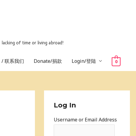
ing of time or living abroad!
us / 联系我们
Donate/捐款
Login/登陆
0
Log In
Username or Email Address