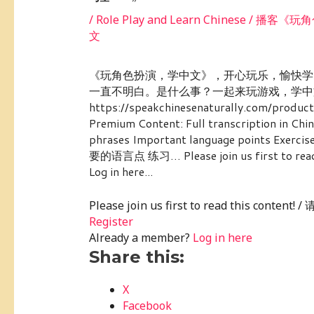
/
Role Play and Learn Chinese / 
文
《玩角色扮演，学中文》，开心玩乐，愉快学
一直不明白。是什么事？一起来玩游戏，学中文吧！ How to
https://speakchinesenaturally.com/produ
Premium Content: Full transcription in Chin
phrases Important language poi
要的语言点 练习… Please join us first to rea
Log in here...
Please join us first to read this conte
Register
Already a member?
Log in here
Share this:
X
Facebook