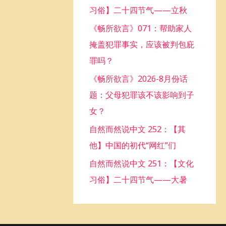
习俗】二十四节气——立秋
o
《畅所欲言》071：帮助家人
r
掩盖犯罪事实，应该被判包庇
:
罪吗？
《畅所欲言》2026-8月份话
题：父母犯罪该不该影响到子
女？
自然而然说中文 252：【其
他】中国的初代“网红”们
自然而然说中文 251：【文化
习俗】二十四节气——大暑