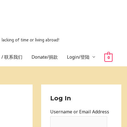
ing of time or living abroad!
us / 联系我们
Donate/捐款
Login/登陆
0
Log In
Username or Email Address