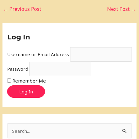
←
Previous Post
Next Post
→
Log In
Username or Email Address
Password
Remember Me
Log In
S