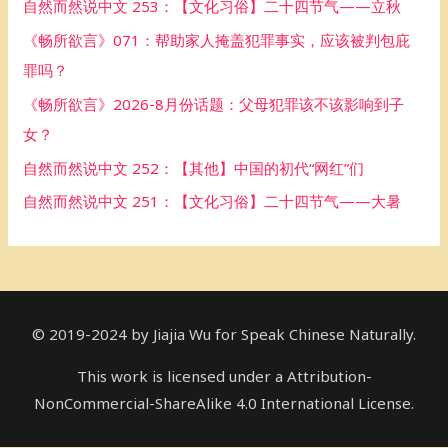
自然而然说中文 253：【文化习俗】二十四节气——立秋
f
《畅所欲言》071：帮助家人掩盖犯罪事实，应该被判包庇
o
罪吗？
r
《畅所欲言》2026-8月份话题：父母犯罪该不该影响到子
:
女？
自然而然说中文 252：【其他】中国的初代“网红”们
自然而然说中文 251：【文化习俗】二十四节气——大暑
© 2019-2024 by Jiajia Wu for Speak Chinese Naturally.
This work is licensed under a Attribution-
NonCommercial-ShareAlike 4.0 International License.