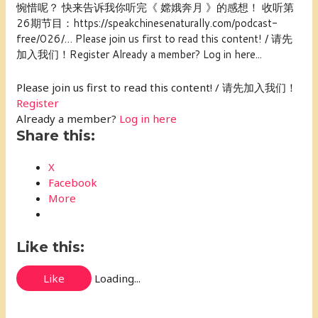
惋惜呢？ 快来告诉我你听完《 嫦娥奔月 》的感想！ 收听第
26期节目：https://speakchinesenaturally.com/podcast-
free/026/… Please join us first to read this content! / 请先
加入我们！Register Already a member? Log in here...
Please join us first to read this content! / 请先加入我们！
Register
Already a member?
Log in here
Share this:
X
Facebook
More
Like this:
Like
Loading...