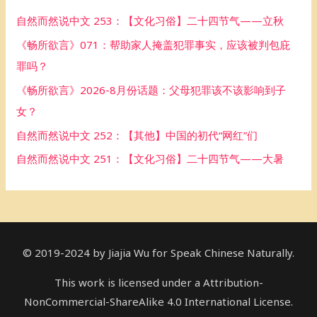
h
自然而然说中文 253：【文化习俗】二十四节气——立秋
f
《畅所欲言》071：帮助家人掩盖犯罪事实，应该被判包庇
o
罪吗？
r
《畅所欲言》2026-8月份话题：父母犯罪该不该影响到子
:
女？
自然而然说中文 252：【其他】中国的初代“网红”们
自然而然说中文 251：【文化习俗】二十四节气——大暑
© 2019-2024 by Jiajia Wu for Speak Chinese Naturally.
This work is licensed under a Attribution-
NonCommercial-ShareAlike 4.0 International License.