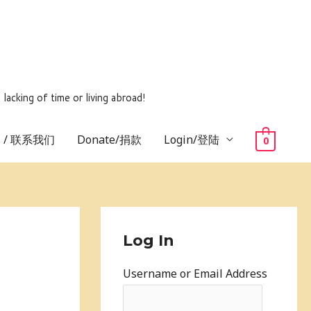
ing of time or living abroad!
us / 联系我们
Donate/捐款
Login/登陆
0
Log In
Username or Email Address