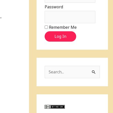
Password
一
Remember Me
Log In
S
e
a
r
c