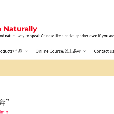
Naturally
to speak Chinese like a native speaker even if you are lack
roducts/产品
Online Course/线上课程
Contact 
奔”
dmin