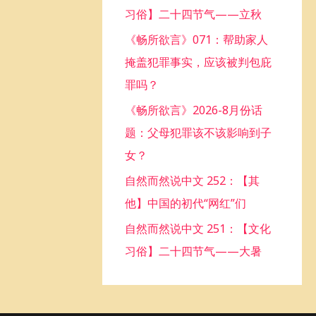
习俗】二十四节气——立秋
o
《畅所欲言》071：帮助家人
r
掩盖犯罪事实，应该被判包庇
:
罪吗？
《畅所欲言》2026-8月份话
题：父母犯罪该不该影响到子
女？
自然而然说中文 252：【其
他】中国的初代“网红”们
自然而然说中文 251：【文化
习俗】二十四节气——大暑