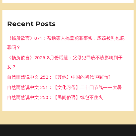
a
r
Recent Posts
c
h
《畅所欲言》071：帮助家人掩盖犯罪事实，应该被判包庇
f
罪吗？
o
《畅所欲言》2026-8月份话题：父母犯罪该不该影响到子
r
女？
:
自然而然说中文 252：【其他】中国的初代“网红”们
自然而然说中文 251：【文化习俗】二十四节气——大暑
自然而然说中文 250：【民间俗语】纸包不住火