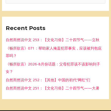
e
a
r
Recent Posts
c
h
自然而然说中文 253：【文化习俗】二十四节气——立秋
f
《畅所欲言》071：帮助家人掩盖犯罪事实，应该被判包庇
o
罪吗？
r
《畅所欲言》2026-8月份话题：父母犯罪该不该影响到子
:
女？
自然而然说中文 252：【其他】中国的初代“网红”们
自然而然说中文 251：【文化习俗】二十四节气——大暑