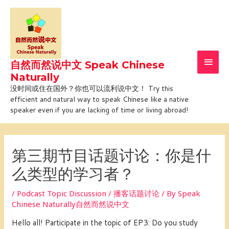
Skip
Main
to
Men
content
自然而然说中文 Speak Chinese
Naturally
没时间或住在国外？你也可以流利说中文！ Try this
efficient and natural way to speak Chinese like a native
speaker even if you are lacking of time or living abroad!
Post
navigation
第三期节目话题讨论：你是什
么类型的学习者？
/
Podcast Topic Discussion / 播客话题讨论
/ By
Speak
Chinese Naturally自然而然说中文
Hello all! Participate in the topic of EP3: Do you study