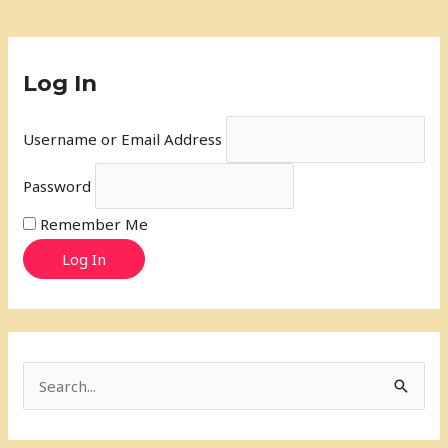
Log In
Username or Email Address
Password
Remember Me
Log In
S
e