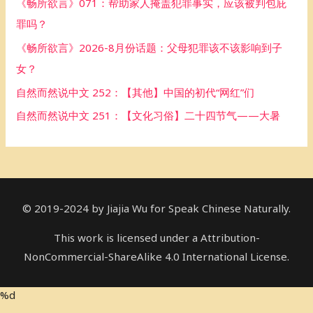
《畅所欲言》071：帮助家人掩盖犯罪事实，应该被判包庇
o
罪吗？
r
《畅所欲言》2026-8月份话题：父母犯罪该不该影响到子
:
女？
自然而然说中文 252：【其他】中国的初代“网红”们
自然而然说中文 251：【文化习俗】二十四节气——大暑
© 2019-2024 by Jiajia Wu for Speak Chinese Naturally.
This work is licensed under a Attribution-
NonCommercial-ShareAlike 4.0 International License.
%d