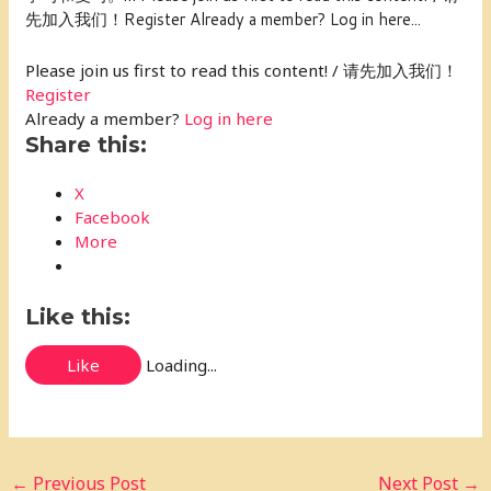
先加入我们！Register Already a member? Log in here...
Please join us first to read this content! / 请先加入我们！
Register
Already a member?
Log in here
Share this:
X
Facebook
More
Like this:
Like
Loading...
←
Previous Post
Next Post
→