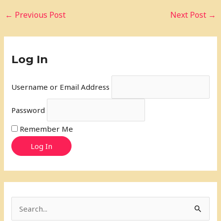
←
Previous Post
Next Post
→
Log In
Username or Email Address
Password
Remember Me
Log In
S