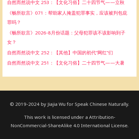
自然而然说中文 253：【文化习俗】二十四节气——立秋
f
《畅所欲言》071：帮助家人掩盖犯罪事实，应该被判包庇
o
罪吗？
r
《畅所欲言》2026-8月份话题：父母犯罪该不该影响到子
:
女？
自然而然说中文 252：【其他】中国的初代“网红”们
自然而然说中文 251：【文化习俗】二十四节气——大暑
© 2019-2024 by Jiajia Wu for Speak Chinese Naturally.
This work is licensed under a Attribution-
NonCommercial-ShareAlike 4.0 International License.