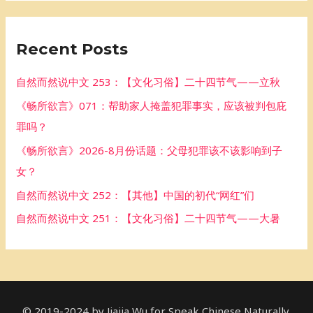
a
r
Recent Posts
c
h
自然而然说中文 253：【文化习俗】二十四节气——立秋
f
《畅所欲言》071：帮助家人掩盖犯罪事实，应该被判包庇
o
罪吗？
r
《畅所欲言》2026-8月份话题：父母犯罪该不该影响到子
:
女？
自然而然说中文 252：【其他】中国的初代“网红”们
自然而然说中文 251：【文化习俗】二十四节气——大暑
© 2019-2024 by Jiajia Wu for Speak Chinese Naturally.