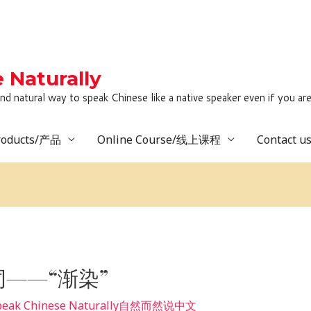
Naturally
to speak Chinese like a native speaker even if you are lack
roducts/产品
Online Course/线上课程
Contact 
——“渐染”
peak Chinese Naturally自然而然说中文