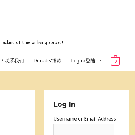
ing of time or living abroad!
us / 联系我们
Donate/捐款
Login/登陆
0
Log In
Username or Email Address