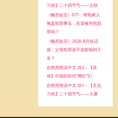
习俗】二十四节气——立秋
o
《畅所欲言》071：帮助家人
r
掩盖犯罪事实，应该被判包庇
:
罪吗？
《畅所欲言》2026-8月份话
题：父母犯罪该不该影响到子
女？
自然而然说中文 252：【其
他】中国的初代“网红”们
自然而然说中文 251：【文化
习俗】二十四节气——大暑