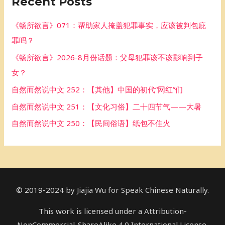
Recent Posts
c
h
《畅所欲言》071：帮助家人掩盖犯罪事实，应该被判包庇
f
罪吗？
o
《畅所欲言》2026-8月份话题：父母犯罪该不该影响到子
r
女？
:
自然而然说中文 252：【其他】中国的初代“网红”们
自然而然说中文 251：【文化习俗】二十四节气——大暑
自然而然说中文 250：【民间俗语】纸包不住火
© 2019-2024 by Jiajia Wu for Speak Chinese Naturally.
This work is licensed under a Attribution-
NonCommercial-ShareAlike 4.0 International License.