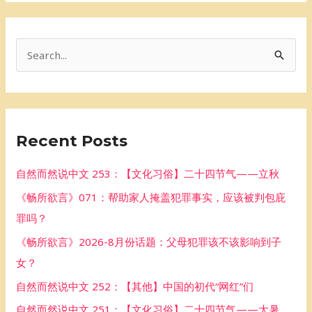
S
e
a
r
Recent Posts
c
h
自然而然说中文 253：【文化习俗】二十四节气——立秋
f
《畅所欲言》071：帮助家人掩盖犯罪事实，应该被判包庇
o
罪吗？
r
《畅所欲言》2026-8月份话题：父母犯罪该不该影响到子
:
女？
自然而然说中文 252：【其他】中国的初代“网红”们
自然而然说中文 251：【文化习俗】二十四节气——大暑