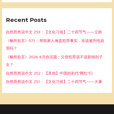
a
r
Recent Posts
c
h
自然而然说中文 253：【文化习俗】二十四节气——立秋
f
《畅所欲言》071：帮助家人掩盖犯罪事实，应该被判包庇
o
罪吗？
r
《畅所欲言》2026-8月份话题：父母犯罪该不该影响到子
:
女？
自然而然说中文 252：【其他】中国的初代“网红”们
自然而然说中文 251：【文化习俗】二十四节气——大暑