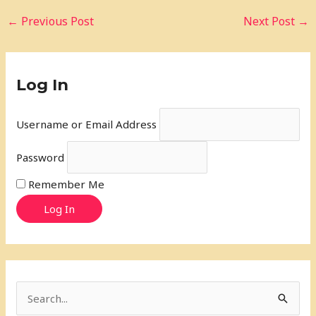
←
Previous Post
Next Post
→
Log In
Username or Email Address
Password
Remember Me
Log In
S