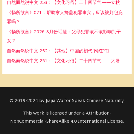
自然而然说中文 253：【文化习俗】二十四节气——立秋
f
《畅所欲言》071：帮助家人掩盖犯罪事实，应该被判包庇
o
罪吗？
r
《畅所欲言》2026-8月份话题：父母犯罪该不该影响到子
:
女？
自然而然说中文 252：【其他】中国的初代“网红”们
自然而然说中文 251：【文化习俗】二十四节气——大暑
© 2019-2024 by Jiajia Wu for Speak Chinese Naturally.
This work is licensed under a Attribution-
NonCommercial-ShareAlike 4.0 International License.