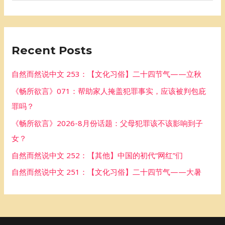
e
a
r
Recent Posts
c
h
自然而然说中文 253：【文化习俗】二十四节气——立秋
f
《畅所欲言》071：帮助家人掩盖犯罪事实，应该被判包庇
o
罪吗？
r
《畅所欲言》2026-8月份话题：父母犯罪该不该影响到子
:
女？
自然而然说中文 252：【其他】中国的初代“网红”们
自然而然说中文 251：【文化习俗】二十四节气——大暑