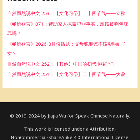
h
自然而然说中文 253：【文化习俗】二十四节气——立秋
f
《畅所欲言》071：帮助家人掩盖犯罪事实，应该被判包庇
o
罪吗？
r
《畅所欲言》2026-8月份话题：父母犯罪该不该影响到子
:
女？
自然而然说中文 252：【其他】中国的初代“网红”们
自然而然说中文 251：【文化习俗】二十四节气——大暑
© 2019-2024 by Jiajia Wu for Speak Chinese Naturally.
This work is licensed under a Attribution-
NonCommercial-ShareAlike 4.0 International License.