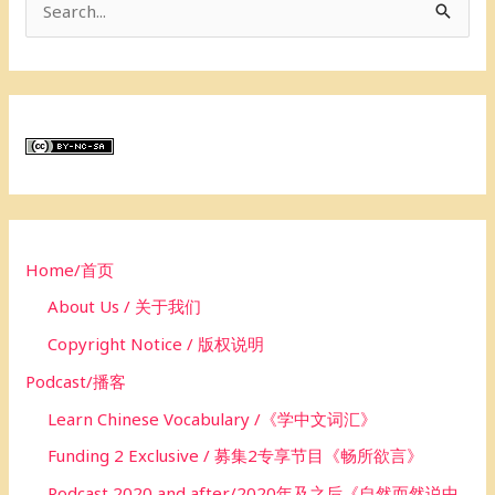
S
e
a
r
c
h
f
o
Home/首页
r
About Us / 关于我们
:
Copyright Notice / 版权说明
Podcast/播客
Learn Chinese Vocabulary /《学中文词汇》
Funding 2 Exclusive / 募集2专享节目《畅所欲言》
Podcast 2020 and after/2020年及之后《自然而然说中