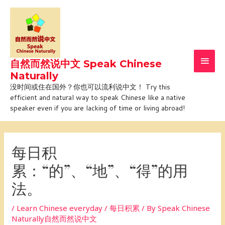
Skip
Main
to
Men
content
自然而然说中文 Speak Chinese
Naturally
没时间或住在国外？你也可以流利说中文！ Try this
efficient and natural way to speak Chinese like a native
speaker even if you are lacking of time or living abroad!
Post
navigation
每日积
累：“的”、“地”、“得”的用
法。
/
Learn Chinese everyday / 每日积累
/ By
Speak Chinese
Naturally自然而然说中文