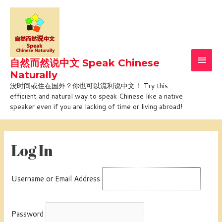
Skip
Main
to
Men
content
自然而然说中文 Speak Chinese
Naturally
没时间或住在国外？你也可以流利说中文！ Try this
efficient and natural way to speak Chinese like a native
speaker even if you are lacking of time or living abroad!
Log In
Username or Email Address
Password