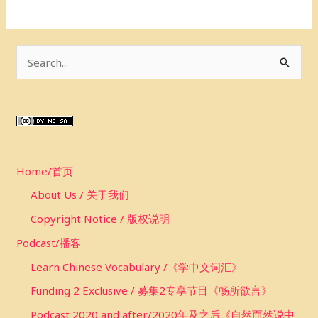
S
e
a
r
c
Home/首页
h
f
About Us / 关于我们
o
Copyright Notice / 版权说明
r
Podcast/播客
:
Learn Chinese Vocabulary /《学中文词汇》
Funding 2 Exclusive / 募集2专享节目《畅所欲言》
Podcast 2020 and after/2020年及之后《自然而然说中