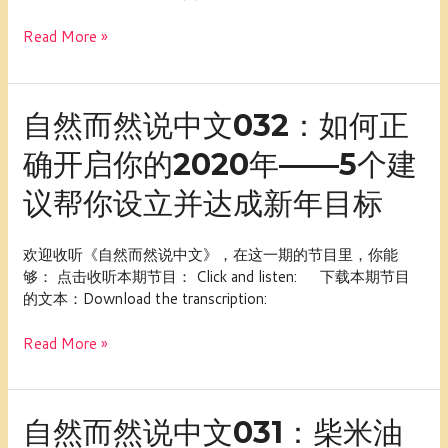
001
－
Read More »
采
访
Adrian
自
自然而然说中文032：如何正
然
确开启你的2020年——5个建
而
然
议帮你设立并达成新年目标
说
中
文
欢迎收听《自然而然说中文》，在这一期的节目里，你能
032：
够： 点击收听本期节目： Click and listen: 下载本期节目
如
的文本：Download the transcription:
何
正
Read More »
确
开
启
自
你
自然而然说中文031：柴米油
然
的