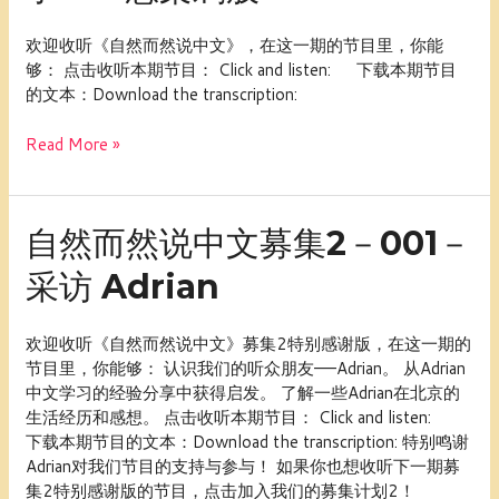
然
说
欢迎收听《自然而然说中文》，在这一期的节目里，你能
中
够： 点击收听本期节目： Click and listen: 下载本期节目
文
的文本：Download the transcription:
033：
成
Read More »
语
故
事
——
自
自然而然说中文募集2－001－
悬
然
梁
采访 Adrian
而
刺
然
股
说
欢迎收听《自然而然说中文》募集2特别感谢版，在这一期的
中
节目里，你能够： 认识我们的听众朋友——Adrian。 从Adrian
文
中文学习的经验分享中获得启发。 了解一些Adrian在北京的
募
生活经历和感想。 点击收听本期节目： Click and listen:
集
下载本期节目的文本：Download the transcription: 特别鸣谢
2
Adrian对我们节目的支持与参与！ 如果你也想收听下一期募
－
集2特别感谢版的节目，点击加入我们的募集计划2！