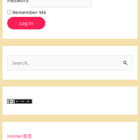
Password
Remember Me
Log In
S
e
a
r
c
h
f
o
Home/首页
r