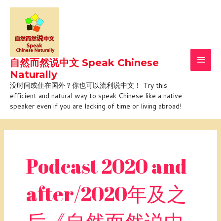
Skip
Main
to
Men
content
自然而然说中文 Speak Chinese
Naturally
没时间或住在国外？你也可以流利说中文！ Try this
efficient and natural way to speak Chinese like a native
speaker even if you are lacking of time or living abroad!
Post
pagination
Podcast 2020 and
after/2020年及之