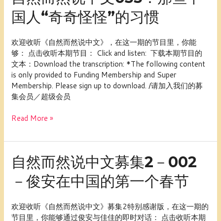
的
然
那
国人“奇奇怪怪”的习惯
而
些
然
事
说
欢迎收听《自然而然说中文》，在这一期的节目里，你能
儿
中
够： 点击收听本期节目： Click and listen: 下载本期节目的
文
文本：Download the transcription: *The following content
035：
is only provided to Funding Membership and Super
那
Membership. Please sign up to download. /请加入我们的募
些
集会员／超级会员
中
国
Read More »
人“奇
奇
怪
怪”的
自
自然而然说中文募集2－002
习
然
惯
－俊安在中国的第一个春节
而
然
说
欢迎收听《自然而然说中文》募集2特别感谢版，在这一期的
中
节目里，你能够通过俊安与佳佳的即时对话： 点击收听本期