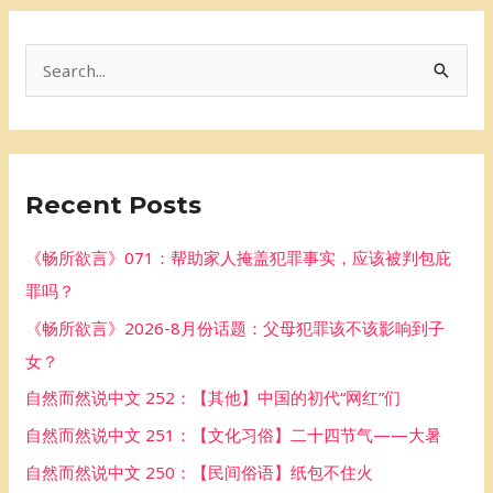
S
e
a
r
Recent Posts
c
h
《畅所欲言》071：帮助家人掩盖犯罪事实，应该被判包庇
f
罪吗？
o
《畅所欲言》2026-8月份话题：父母犯罪该不该影响到子
r
女？
:
自然而然说中文 252：【其他】中国的初代“网红”们
自然而然说中文 251：【文化习俗】二十四节气——大暑
自然而然说中文 250：【民间俗语】纸包不住火