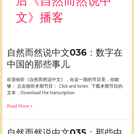
后《自然而然说中
文》播客
自
自然而然说中文036：数字在
然
中国的那些事儿
而
然
说
欢迎收听《自然而然说中文》，在这一期的节目里，你能
中
够： 点击收听本期节目： Click and listen: 下载本期节目的
文
文本：Download the transcription:
036：
数
Read More »
字
在
中
国
自
自然而然说中文035：那些中