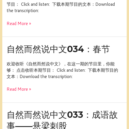
文
节目： Click and listen: 下载本期节目的文本：Download
募
the transcription:
集
2
Read More »
－
002
－
俊
自
自然而然说中文034：春节
安
然
在
而
欢迎收听《自然而然说中文》，在这一期的节目里，你能
中
然
够： 点击收听本期节目： Click and listen: 下载本期节目的
国
说
文本：Download the transcription:
的
中
第
文
Read More »
一
034：
个
春
春
节
节
自
自然而然说中文033：成语故
然
事——悬梁刺股
而