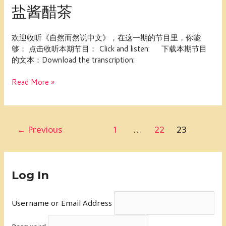
盐酱醋茶
而
2020
然
年
说
——
欢迎收听《自然而然说中文》，在这一期的节目里，你能
中
5
够： 点击收听本期节目： Click and listen: 下载本期节目
文
个
的文本：Download the transcription:
031：
建
柴
议
Read More »
米
帮
油
你
盐
设
酱
立
←
Previous
1
…
22
23
醋
并
茶
达
成
新
Log In
年
目
标
Username or Email Address