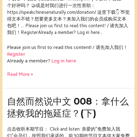
009：
个好评吗？ 🤝或是对我们进行一次性资助：
网
https://speakchinesenaturally.com/donation/ 这里下载👇 👋觉
络
得文本不错？想要更多文本？来加入我们的会员或购买文本
流
包吧！… Please join us first to read this content! / 请先加入
行
我们！RegisterAlready a member? Log in here...
语
——
Please join us first to read this content! / 请先加入我们！
打
Register
酱
Already a member?
Log in here
油
Read More »
自
自然而然说中文 008：拿什么
然
拯救我的拖延症？(下)
而
然
说
点击收听本期节目： Click and listen: 亲爱的“免费加入我
中
们”会员们，按照我们承诺的，前30期的节目文本供大家免费