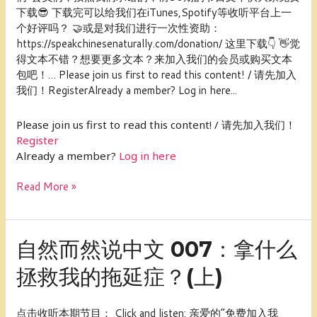
文
下载😎 下载完可以给我们在iTunes,Spotify等收听平台上一
008：
个好评吗？ 🤝或是对我们进行一次性资助：
拿
https://speakchinesenaturally.com/donation/ 这里下载👇 👋觉
什
得文本不错？想要更多文本？来加入我们的会员或购买文本
么
包吧！… Please join us first to read this content! / 请先加入
拯
我们！RegisterAlready a member? Log in here...
救
我
Please join us first to read this content! / 请先加入我们！
的
Register
拖
Already a member?
Log in here
延
症？
Read More »
(下)
自
自然而然说中文 007：拿什么
然
拯救我的拖延症？(上)
而
然
说
点击收听本期节目： Click and listen: 亲爱的“免费加入我