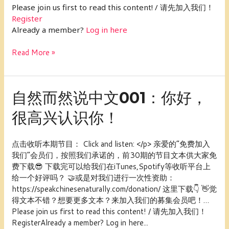
Please join us first to read this content! / 请先加入我们！
那
Register
些
Already a member?
Log in here
事
儿。
Read More »
自
自然而然说中文001：你好，
然
很高兴认识你！
而
然
说
点击收听本期节目： Click and listen: </p> 亲爱的“免费加入
中
我们”会员们，按照我们承诺的，前30期的节目文本供大家免
文
费下载😎 下载完可以给我们在iTunes,Spotify等收听平台上
001：
给一个好评吗？ 🤝或是对我们进行一次性资助：
你
https://speakchinesenaturally.com/donation/ 这里下载👇 👋觉
好，
得文本不错？想要更多文本？来加入我们的募集会员吧！…
很
Please join us first to read this content! / 请先加入我们！
高
RegisterAlready a member? Log in here...
兴