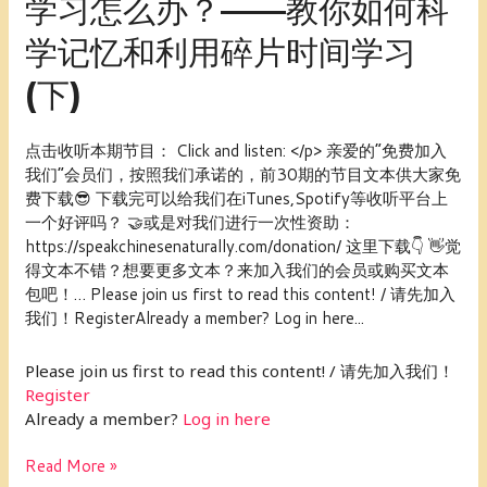
学习怎么办？——教你如何科
而
然
学记忆和利用碎片时间学习
说
中
(下)
文
004：
没
点击收听本期节目： Click and listen: </p> 亲爱的“免费加入
时
我们”会员们，按照我们承诺的，前30期的节目文本供大家免
间
费下载😎 下载完可以给我们在iTunes,Spotify等收听平台上
学
一个好评吗？ 🤝或是对我们进行一次性资助：
习
https://speakchinesenaturally.com/donation/ 这里下载👇 👋觉
怎
得文本不错？想要更多文本？来加入我们的会员或购买文本
么
包吧！… Please join us first to read this content! / 请先加入
办？
我们！RegisterAlready a member? Log in here...
——
教
Please join us first to read this content! / 请先加入我们！
你
Register
如
Already a member?
Log in here
何
科
Read More »
学