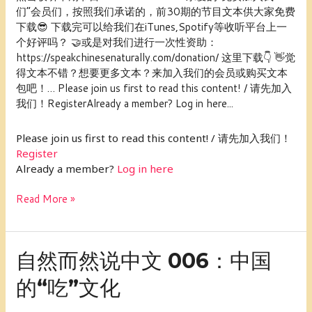
中
们”会员们，按照我们承诺的，前30期的节目文本供大家免费
文
下载😎 下载完可以给我们在iTunes,Spotify等收听平台上一
007：
个好评吗？ 🤝或是对我们进行一次性资助：
拿
https://speakchinesenaturally.com/donation/ 这里下载👇 👋觉
什
得文本不错？想要更多文本？来加入我们的会员或购买文本
么
包吧！… Please join us first to read this content! / 请先加入
拯
我们！RegisterAlready a member? Log in here...
救
我
Please join us first to read this content! / 请先加入我们！
的
Register
拖
Already a member?
Log in here
延
症？
Read More »
(上)
自
自然而然说中文 006：中国
然
的“吃”文化
而
然