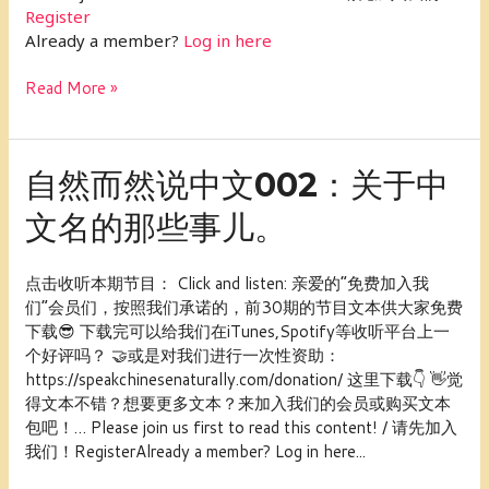
你
Register
如
Already a member?
Log in here
何
科
Read More »
学
记
忆
自
自然而然说中文002：关于中
和
然
利
文名的那些事儿。
而
用
然
碎
说
片
点击收听本期节目： Click and listen: 亲爱的“免费加入我
中
时
们”会员们，按照我们承诺的，前30期的节目文本供大家免费
文
间
下载😎 下载完可以给我们在iTunes,Spotify等收听平台上一
002：
学
个好评吗？ 🤝或是对我们进行一次性资助：
关
习
https://speakchinesenaturally.com/donation/ 这里下载👇 👋觉
于
(上)
得文本不错？想要更多文本？来加入我们的会员或购买文本
中
包吧！… Please join us first to read this content! / 请先加入
文
我们！RegisterAlready a member? Log in here...
名
的