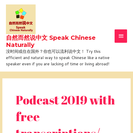
Skip
Main
to
Men
content
自然而然说中文 Speak Chinese
Naturally
没时间或住在国外？你也可以流利说中文！ Try this
efficient and natural way to speak Chinese like a native
speaker even if you are lacking of time or living abroad!
Post
pagination
Podcast 2019 with
free