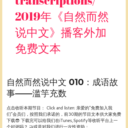
transcriptions/
2019年《自然而然
说中文》播客外加
免费文本
自
自然而然说中文 010：成语故
然
事——滥竽充数
而
然
说
点击收听本期节目： Click and listen: 亲爱的“免费加入我
中
们”会员们，按照我们承诺的，前30期的节目文本供大家免费
文
下载😎 下载完可以给我们在iTunes,Spotify等收听平台上一
010：
个好评吗？ 🤝或是对我们进行一次性资助：