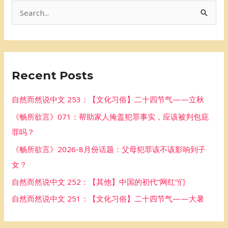
S
e
a
r
Recent Posts
c
h
自然而然说中文 253：【文化习俗】二十四节气——立秋
f
《畅所欲言》071：帮助家人掩盖犯罪事实，应该被判包庇
o
罪吗？
r
《畅所欲言》2026-8月份话题：父母犯罪该不该影响到子
:
女？
自然而然说中文 252：【其他】中国的初代“网红”们
自然而然说中文 251：【文化习俗】二十四节气——大暑