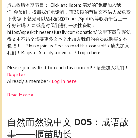
说
点击收听本期节目： Click and listen: 亲爱的“免费加入我
中
们”会员们，按照我们承诺的，前30期的节目文本供大家免费
文
下载😎 下载完可以给我们在iTunes,Spotify等收听平台上一
006：
个好评吗？ 🤝或是对我们进行一次性资助：
中
https://speakchinesenaturally.com/donation/ 这里下载👇 👋觉
国
得文本不错？想要更多文本？来加入我们的会员或购买文本
的“吃”文
包吧！… Please join us first to read this content! / 请先加入
化
我们！RegisterAlready a member? Log in here...
Please join us first to read this content! / 请先加入我们！
Register
Already a member?
Log in here
Read More »
自
自然而然说中文 005：成语故
然
事——揠苗助长
而