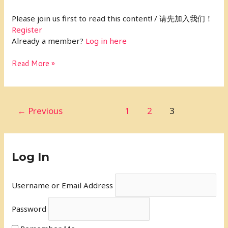
认
Please join us first to read this content! / 请先加入我们！
识
Register
你！
Already a member?
Log in here
Read More »
←
Previous
1
2
3
Log In
Username or Email Address
Password