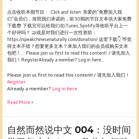
然
说
点击收听本期节目： Click and listen: 亲爱的“免费加入我
中
们”会员们，按照我们承诺的，前30期的节目文本供大家免费
文
下载😎 下载完可以给我们在iTunes,Spotify等收听平台上一
005：
个好评吗？ 🤝或是对我们进行一次性资助：
成
https://speakchinesenaturally.com/donation/ 这里下载👇 👋觉
语
得文本不错？想要更多文本？来加入我们的会员或购买文本
故
包吧！… Please join us first to read this content! / 请先加入
事
我们！RegisterAlready a member? Log in here...
——
揠
Please join us first to read this content! / 请先加入我们！
苗
Register
助
Already a member?
Log in here
长
Read More »
自
自然而然说中文 004：没时间
然