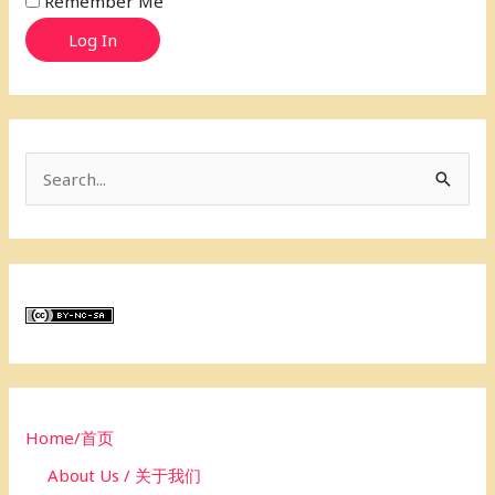
Remember Me
Log In
S
e
a
r
c
h
f
o
Home/首页
r
About Us / 关于我们
: