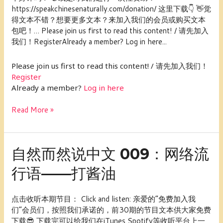
成
https://speakchinesenaturally.com/donation/ 这里下载👇 👋觉
语
得文本不错？想要更多文本？来加入我们的会员或购买文本
故
包吧！… Please join us first to read this content! / 请先加入
事
我们！RegisterAlready a member? Log in here...
——
滥
Please join us first to read this content! / 请先加入我们！
竽
Register
充
Already a member?
Log in here
数
Read More »
自
自然而然说中文 009：网络流
然
行语——打酱油
而
然
说
点击收听本期节目： Click and listen: 亲爱的“免费加入我
中
们”会员们，按照我们承诺的，前30期的节目文本供大家免费
文
下载😎 下载完可以给我们在iTunes,Spotify等收听平台上一