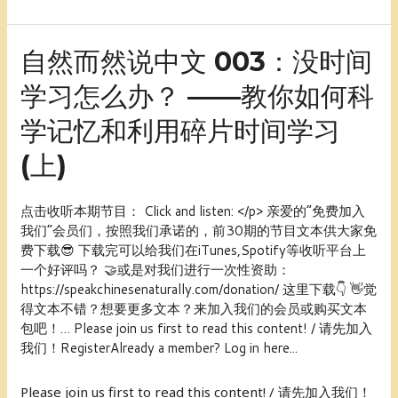
记
忆
自
自然而然说中文 003：没时间
和
然
利
学习怎么办？ ——教你如何科
而
用
然
碎
学记忆和利用碎片时间学习
说
片
中
时
(上)
文
间
003：
学
没
点击收听本期节目： Click and listen: </p> 亲爱的“免费加入
习
时
我们”会员们，按照我们承诺的，前30期的节目文本供大家免
(下)
间
费下载😎 下载完可以给我们在iTunes,Spotify等收听平台上
学
一个好评吗？ 🤝或是对我们进行一次性资助：
习
https://speakchinesenaturally.com/donation/ 这里下载👇 👋觉
怎
得文本不错？想要更多文本？来加入我们的会员或购买文本
么
包吧！… Please join us first to read this content! / 请先加入
办？
我们！RegisterAlready a member? Log in here...
——
教
Please join us first to read this content! / 请先加入我们！