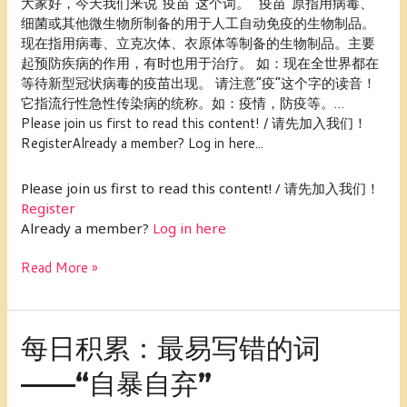
大家好，今天我们来说“疫苗”这个词。 “疫苗”原指用病毒、
易
细菌或其他微生物所制备的用于人工自动免疫的生物制品。
读
现在指用病毒、立克次体、衣原体等制备的生物制品。主要
错
起预防疾病的作用，有时也用于治疗。 如：现在全世界都在
的
等待新型冠状病毒的疫苗出现。 请注意“疫”这个字的读音！
词
它指流行性急性传染病的统称。如：疫情，防疫等。…
——“疫
Please join us first to read this content! / 请先加入我们！
苗”
RegisterAlready a member? Log in here...
Please join us first to read this content! / 请先加入我们！
Register
Already a member?
Log in here
Read More »
每
每日积累：最易写错的词
日
——“自暴自弃”
积
累：