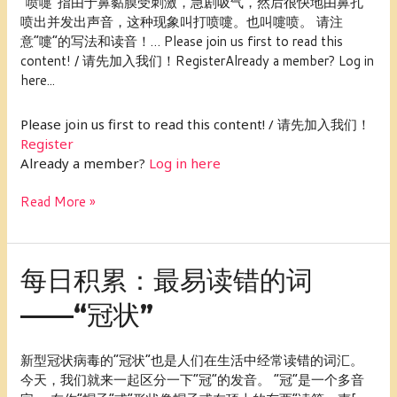
“喷嚏”指由于鼻黏膜受刺激，急剧吸气，然后很快地由鼻孔
易
喷出并发出声音，这种现象叫打喷嚏。也叫嚏喷。 请注
读
意“嚏”的写法和读音！… Please join us first to read this
错
content! / 请先加入我们！RegisterAlready a member? Log in
的
here...
词
——“喷
Please join us first to read this content! / 请先加入我们！
嚏”
Register
Already a member?
Log in here
Read More »
每
每日积累：最易读错的词
日
——“冠状”
积
累：
最
新型冠状病毒的“冠状”也是人们在生活中经常读错的词汇。
易
今天，我们就来一起区分一下“冠”的发音。 “冠”是一个多音
读