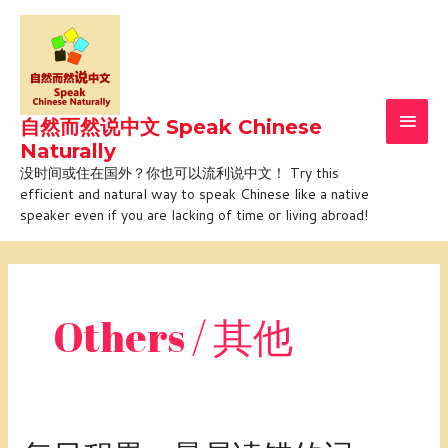
Skip
Main
to
Men
content
自然而然说中文 Speak Chinese
Naturally
没时间或住在国外？你也可以流利说中文！ Try this
efficient and natural way to speak Chinese like a native
speaker even if you are lacking of time or living abroad!
Post
pagination
Others / 其他
每