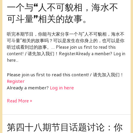
一个与“人不可貌相，海水不
十
九
可斗量”相关的故事。
期
节
目
听完本期节目，你能与大家分享一个与“人不可貌相，海水不
话
可斗量”相关的故事吗？可以是发生在你身上的，也可以是你
题
听过或看到过的故事。… Please join us first to read this
讨
content! / 请先加入我们！RegisterAlready a member? Log in
论：
here...
说
一
Please join us first to read this content! / 请先加入我们！
个
Register
与“人
Already a member?
Log in here
不
可
Read More »
貌
相，
海
水
第
第四十八期节目话题讨论：你
不
四