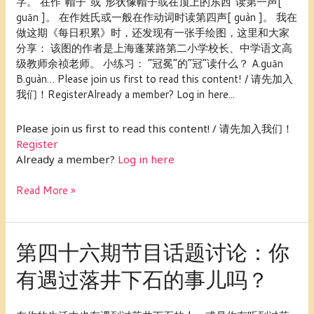
字。 在作“帽子”或“形状像帽子或在顶上的东西”读第一声[
错
guān ]。 在作姓氏或一般在作动词时读第四声[ guàn ]。 我在
的
做这期《每日积累》时，还发现有一张手绘图，这里和大家
词
分享： 该图的作者是上海蓬莱路第二小学校长、中学语文高
——“冠
级教师余祯老师。 小练习： “冠冕”的“冠”读什么？ A.guān
状”
B.guàn… Please join us first to read this content! / 请先加入
我们！RegisterAlready a member? Log in here...
Please join us first to read this content! / 请先加入我们！
Register
Already a member?
Log in here
Read More »
第
第四十六期节目话题讨论：你
四
有遇过落井下石的事儿吗？
十
六
期