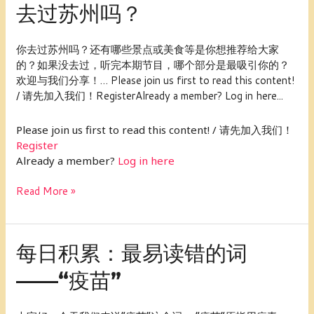
去过苏州吗？
可
十
斗
八
量”相
期
你去过苏州吗？还有哪些景点或美食等是你想推荐给大家
关
节
的？如果没去过，听完本期节目，哪个部分是最吸引你的？
的
目
欢迎与我们分享！… Please join us first to read this content!
故
话
/ 请先加入我们！RegisterAlready a member? Log in here...
事。
题
讨
Please join us first to read this content! / 请先加入我们！
论：
Register
你
Already a member?
Log in here
去
过
Read More »
苏
州
吗？
每
每日积累：最易读错的词
日
——“疫苗”
积
累：
最