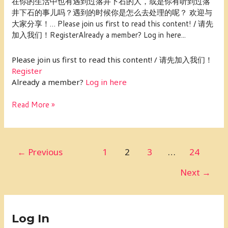
在你的生活中也有遇到过落井下石的人，或是你有听到过落
节
井下石的事儿吗？遇到的时候你是怎么去处理的呢？ 欢迎与
目
大家分享！… Please join us first to read this content! / 请先
话
加入我们！RegisterAlready a member? Log in here...
题
讨
Please join us first to read this content! / 请先加入我们！
论：
Register
你
Already a member?
Log in here
有
遇
Read More »
过
落
井
下
←
Previous
1
2
3
…
24
石
的
Next
→
事
儿
吗？
Log In