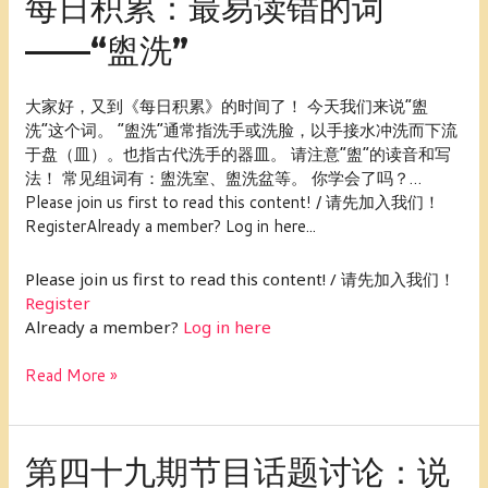
每日积累：最易读错的词
日
——“盥洗”
积
累：
最
大家好，又到《每日积累》的时间了！ 今天我们来说“盥
易
洗”这个词。 “盥洗”通常指洗手或洗脸，以手接水冲洗而下流
读
于盘（皿）。也指古代洗手的器皿。 请注意“盥”的读音和写
错
法！ 常见组词有：盥洗室、盥洗盆等。 你学会了吗？…
的
Please join us first to read this content! / 请先加入我们！
词
RegisterAlready a member? Log in here...
——“盥
洗”
Please join us first to read this content! / 请先加入我们！
Register
Already a member?
Log in here
Read More »
第
第四十九期节目话题讨论：说
四