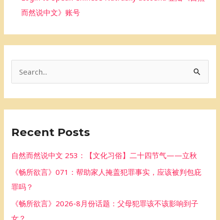
而然说中文》账号
S
e
a
r
Recent Posts
c
h
自然而然说中文 253：【文化习俗】二十四节气——立秋
f
《畅所欲言》071：帮助家人掩盖犯罪事实，应该被判包庇
o
罪吗？
r
《畅所欲言》2026-8月份话题：父母犯罪该不该影响到子
:
女？