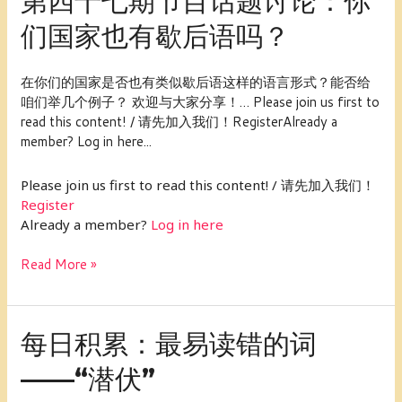
第四十七期节目话题讨论：你
四
们国家也有歇后语吗？
十
七
期
在你们的国家是否也有类似歇后语这样的语言形式？能否给
节
咱们举几个例子？ 欢迎与大家分享！… Please join us first to
目
read this content! / 请先加入我们！RegisterAlready a
话
member? Log in here...
题
讨
Please join us first to read this content! / 请先加入我们！
论：
Register
你
Already a member?
Log in here
们
国
Read More »
家
也
有
歇
每
每日积累：最易读错的词
后
日
语
——“潜伏”
积
吗？
累：