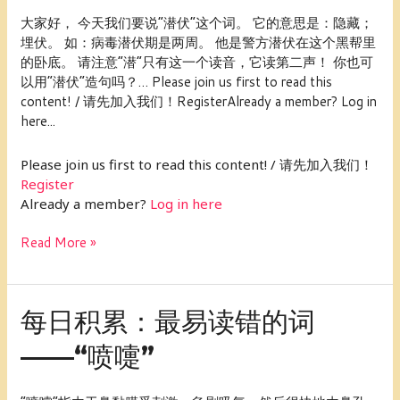
最
大家好， 今天我们要说“潜伏”这个词。 它的意思是：隐藏；
易
埋伏。 如：病毒潜伏期是两周。 他是警方潜伏在这个黑帮里
读
的卧底。 请注意“潜”只有这一个读音，它读第二声！ 你也可
错
以用“潜伏”造句吗？… Please join us first to read this
的
content! / 请先加入我们！RegisterAlready a member? Log in
词
here...
——“潜
伏”
Please join us first to read this content! / 请先加入我们！
Register
Already a member?
Log in here
Read More »
每
每日积累：最易读错的词
日
——“喷嚏”
积
累：
最