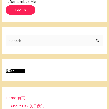
Remember Me
Log In
S
e
a
r
c
h
f
o
Home/首页
r
About Us / 关于我们
: