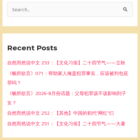
S
e
a
r
Recent Posts
c
h
自然而然说中文 253：【文化习俗】二十四节气——立秋
f
《畅所欲言》071：帮助家人掩盖犯罪事实，应该被判包庇
o
罪吗？
r
《畅所欲言》2026-8月份话题：父母犯罪该不该影响到子
:
女？
自然而然说中文 252：【其他】中国的初代“网红”们
自然而然说中文 251：【文化习俗】二十四节气——大暑