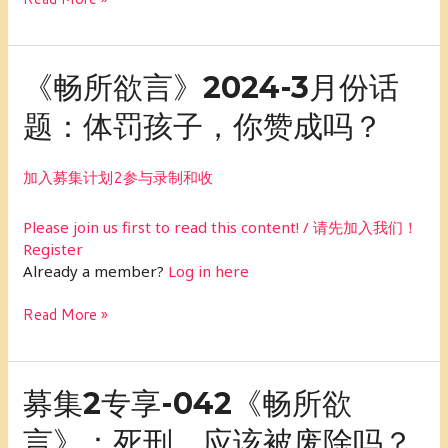
成
吗？
《畅
《畅所欲言》2024-3月份话
所
题：体罚孩子，你赞成吗？
欲
言》
2024-
加入募集计划2参与录制和收
3
月
Please join us first to read this content! / 请先加入我们！
份
Register
话
Already a member?
Log in here
题：
体
Read More »
罚
孩
子，
你
募
募集2专享-042《畅所欲
赞
集
成
言》：死刑，应该被废除吗？
2