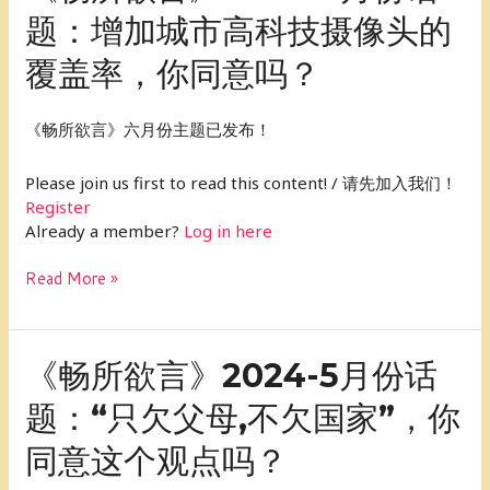
所
题：增加城市高科技摄像头的
点
欲
吗？
言》
覆盖率，你同意吗？
2024-
6
月
《畅所欲言》六月份主题已发布！
份
话
Please join us first to read this content! / 请先加入我们！
题：
Register
增
Already a member?
Log in here
加
城
Read More »
市
高
科
技
《畅
《畅所欲言》2024-5月份话
摄
所
题：“只欠父母,不欠国家”，你
像
欲
头
言》
同意这个观点吗？
的
2024-
覆
5