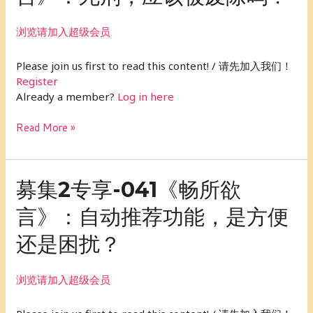
吗？
专
享-042《畅
浏览请加入超级会员
所
欲
Please join us first to read this content! / 请先加入我们！
言》：
Register
死
Already a member?
Log in here
刑，
应
Read More »
该
被
废
除
募
募集2专享-041《畅所欲
吗？
集
言》：自动推荐功能，是方便
2
专
还是困扰？
享-041《畅
所
欲
浏览请加入超级会员
言》：
自