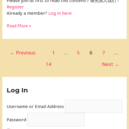
Please join us first to read this content! / 请先加入我们！
动
Register
推
Already a member?
Log in here
荐
功
Read More »
能，
是
方
便
←
Previous
1
…
5
6
7
…
还
是
14
Next
→
困
扰？
Log In
Username or Email Address
Password