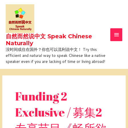
Skip
Main
to
Men
content
自然而然说中文 Speak Chinese
Naturally
没时间或住在国外？你也可以流利说中文！ Try this
efficient and natural way to speak Chinese like a native
speaker even if you are lacking of time or living abroad!
Post
pagination
Funding 2
Exclusive / 募集2