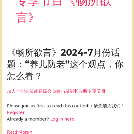
专享节目《畅所欲
言》
《畅
《畅所欲言》2024-7月份话
所
题：“养儿防老”这个观点，你
欲
言》
怎么看？
2024-
7
月
加入全能会员或超级会员参与录制和收听专享节目
份
话
Please join us first to read this content! / 请先加入我们！
题：“养
Register
儿
Already a member?
Log in here
防
老”这
Read More »