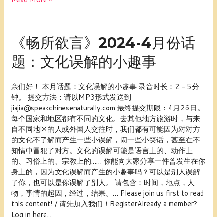
趣
事
《畅
《畅所欲言》2024-4月份话
所
题：文化误解的小趣事
欲
言》
2024-
亲们好！ 本月话题：文化误解的小趣事 录音时长：2－5分
4
钟。 提交方法：请以MP3形式发送到
月
jiajia@speakchinesenaturally.com 最终提交期限：4月26日。
份
每个国家和地区都有不同的文化。去其他地方旅游时，与来
话
自不同地区的人或外国人交往时，我们都有可能因为对对方
题：
的文化不了解而产生一些小误解，闹一些小笑话，甚至在不
文
知情中冒犯了对方。文化的误解可能是语言上的、动作上
化
的、习俗上的、宗教上的…… 你能向大家分享一件曾发生在你
误
身上的，因为文化误解而产生的小趣事吗？可以是别人误解
解
了你，也可以是你误解了别人。 请包含：时间，地点，人
的
物，事情的起因，经过，结果。… Please join us first to read
小
this content! / 请先加入我们！RegisterAlready a member?
趣
Log in here...