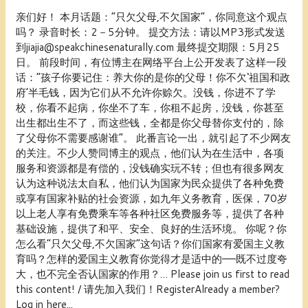
盖
月
亲们好！ 本月话题：“只欠父母,不欠国家”，你同意这个观点
率，
份
吗？ 录音时长：2－5分钟。 提交方法：请以MP3形式发送
你
话
到jiajia@speakchinesenaturally.com 最终提交期限：5月25
同
题：“只
日。 前段时间，有位博主在网络平台上公开发表了这样一段
意
欠
话：“孩子你要记住：养大你的是你的父母！你不欠‘祖国和政
吗？
父
府’半毛钱，因为它们从不允许你赊欠。没钱，你进不了学
母,
校，你看不起病，你坐不了车，你租不起房，没钱，你甚至
不
出生都出生不了，而这些钱，全都是你父母替你支付的，除
欠
了父母你不需要感谢谁”。 此番言论一出，就引起了不少网友
国
的关注。不少人赞同博主的观点，他们认为在生活中，各项
家”，
服务和资源都是有偿的，没钱确实玩不转；但也有很多网友
你
认为这种说法太自私，他们认为国家为民众提供了各种免费
同
或享有国家补贴的社会资源，如九年义务教育，医保，70岁
意
以上老人享有免费乘车等各种社区免费服务等，提供了各种
这
基础设施，提供了和平、安全、良好的生活环境。 你呢？你
个
怎么看“只欠父母,不欠国家”这句话？你们国家有爱国主义教
观
育吗？怎样的爱国主义教育你觉得才是适中的——既不过度夸
点
大，也不完全否认国家的作用？… Please join us first to read
吗？
this content! / 请先加入我们！RegisterAlready a member?
Log in here...