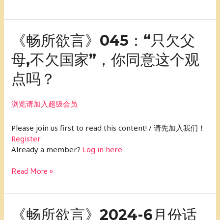
个
观
点，
你
《畅
《畅所欲言》045：“只欠父
怎
所
母,不欠国家”，你同意这个观
么
欲
看？
言》
点吗？
045：“只
欠
父
浏览请加入超级会员
母,
不
Please join us first to read this content! / 请先加入我们！
欠
Register
国
Already a member?
Log in here
家”，
你
Read More »
同
意
这
个
《畅
《畅所欲言》2024-6月份话
观