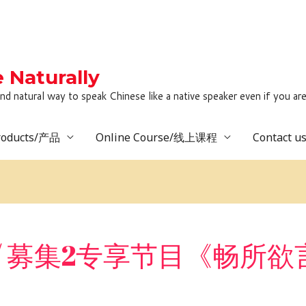
Naturally
to speak Chinese like a native speaker even if you are lack
roducts/产品
Online Course/线上课程
Contact 
usive / 募集2专享节目《畅所