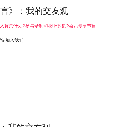
欲言》：我的交友观
入募集计划2参与录制和收听募集2会员专享节目
nt! / 请先加入我们！