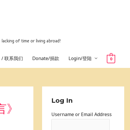
ing of time or living abroad!
us / 联系我们
Donate/捐款
Login/登陆
0
Log In
欲言》
Username or Email Address