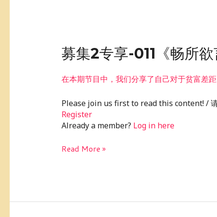
募
募集2专享-011《畅
集
2
在本期节目中，我们分享了自己对于贫富差距
专
享-011《畅
Please join us first to read this conte
所
Register
欲
Already a member?
Log in here
言》：
如
Read More »
何
减
少
贫
富
差
距？