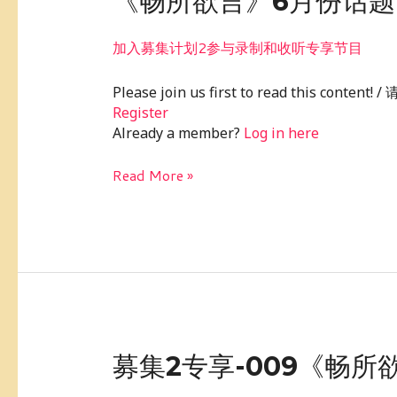
《畅所欲言》6月份话
所
欲
加入募集计划2参与录制和收听专享节目
言》
6
Please join us first to read this conte
月
Register
份
Already a member?
Log in here
话
题：
Read More »
我
的
交
友
观
募
募集2专享-009《畅
集