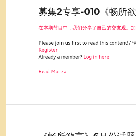
募
募集2专享-010《畅所
集
2
在本期节目中，我们分享了自己的交友观。加
专
享-010《畅
Please join us first to read this conte
所
Register
欲
Already a member?
Log in here
言》：
我
Read More »
的
交
友
观
《畅