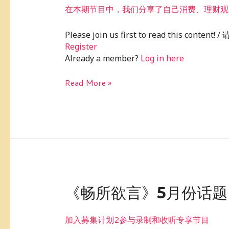
2
在本期节目中，我们分享了自己消费、理财观
专
享-009《畅
Please join us first to read this conte
所
Register
欲
Already a member?
Log in here
言》：
我
Read More »
的
理
财
观
《畅
《畅所欲言》5月份话
所
欲
加入募集计划2参与录制和收听专享节目
言》