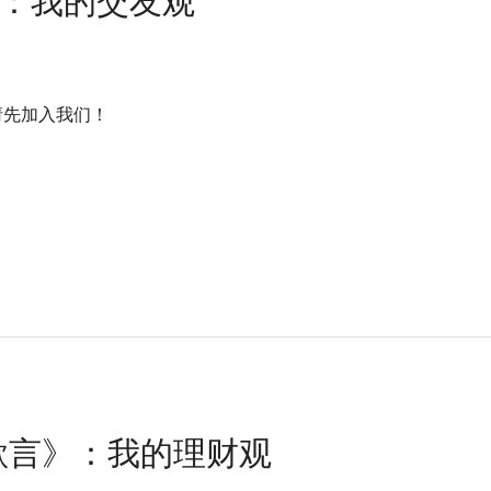
题：我的交友观
nt! / 请先加入我们！
所欲言》：我的理财观