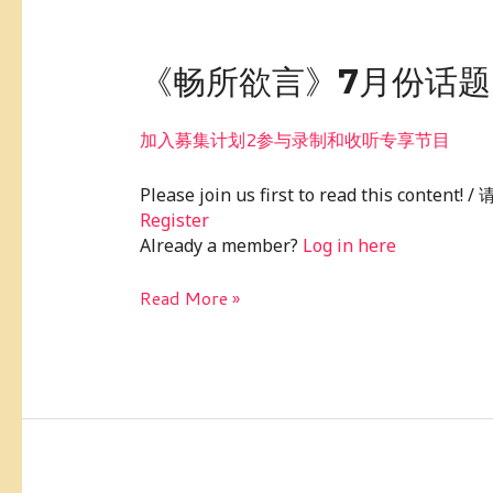
《畅
《畅所欲言》7月份话
所
欲
加入募集计划2参与录制和收听专享节目
言》
7
Please join us first to read this conte
月
Register
份
Already a member?
Log in here
话
题：
Read More »
如
何
减
少
贫
富
差
距？