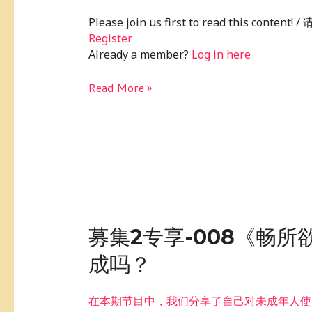
5
Please join us first to read this conte
月
Register
份
Already a member?
Log in here
话
题：
Read More »
我
的
理
财
观
募
募集2专享-008《畅
集
成吗？
2
专
享-008《畅
在本期节目中，我们分享了自己对未成年人使
所