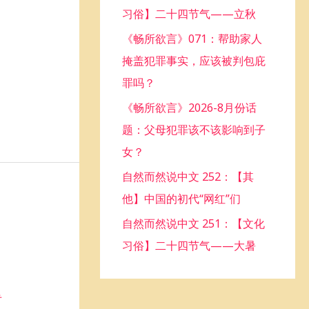
习俗】二十四节气——立秋
o
《畅所欲言》071：帮助家人
r
掩盖犯罪事实，应该被判包庇
:
罪吗？
《畅所欲言》2026-8月份话
题：父母犯罪该不该影响到子
女？
自然而然说中文 252：【其
他】中国的初代“网红”们
自然而然说中文 251：【文化
习俗】二十四节气——大暑
专