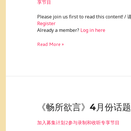
享节目
欲
言》：
Please join us first to read this conte
孩
Register
子
Already a member?
Log in here
使
用
Read More »
社
交
网
站，
你
赞
成
吗？
《畅
《畅所欲言》4月份话
所
欲
加入募集计划2参与录制和收听专享节目
言》