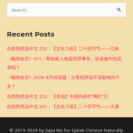
S
e
a
Recent Posts
r
c
自然而然说中文 253：【文化习俗】二十四节气——立秋
h
《畅所欲言》071：帮助家人掩盖犯罪事实，应该被判包庇
f
罪吗？
o
《畅所欲言》2026-8月份话题：父母犯罪该不该影响到子
r
女？
:
自然而然说中文 252：【其他】中国的初代“网红”们
自然而然说中文 251：【文化习俗】二十四节气——大暑
© 2019-2024 by Jiajia Wu for Speak Chinese Naturally.