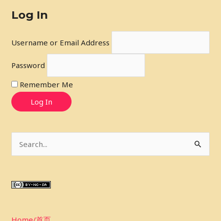
Log In
Username or Email Address
Password
Remember Me
Log In
S
e
a
r
c
Home/首页
h