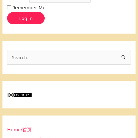
Remember Me
Log In
S
e
a
r
c
h
f
o
Home/首页
r