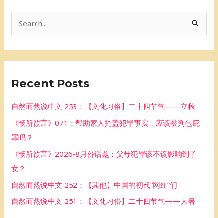
S
e
a
r
Recent Posts
c
h
自然而然说中文 253：【文化习俗】二十四节气——立秋
f
《畅所欲言》071：帮助家人掩盖犯罪事实，应该被判包庇
o
罪吗？
r
《畅所欲言》2026-8月份话题：父母犯罪该不该影响到子
:
女？
自然而然说中文 252：【其他】中国的初代“网红”们
自然而然说中文 251：【文化习俗】二十四节气——大暑