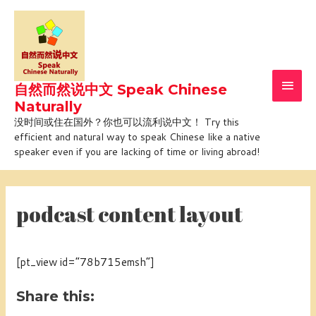
Skip
Main
to
Men
content
自然而然说中文 Speak Chinese
Naturally
没时间或住在国外？你也可以流利说中文！ Try this
efficient and natural way to speak Chinese like a native
speaker even if you are lacking of time or living abroad!
podcast content layout
[pt_view id=”78b715emsh”]
Share this: