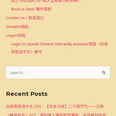
线上与佳佳的1对1私人定制课 (40分钟)
Book a class/ 预约课程
Contact us / 联系我们
Donate/捐款
Login/登陆
Login to Speak Chinese Natraully account/登陆《自然
而然说中文》账号
S
e
a
Recent Posts
r
c
自然而然说中文 253：【文化习俗】二十四节气——立秋
h
《畅所欲言》071：帮助家人掩盖犯罪事实，应该被判包庇