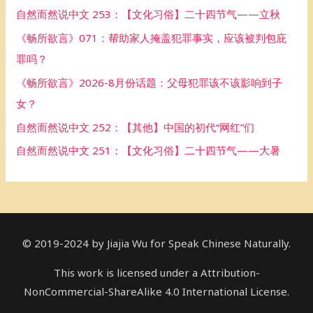
h
自然而然说中文 253：【文化习俗】二十四节气——立秋
f
《畅所欲言》071：帮助家人掩盖犯罪事实，应该被判包庇
o
罪吗？
r
《畅所欲言》2026-8月份话题：父母犯罪该不该影响到子
:
女？
自然而然说中文 252：【其他】中国的初代“网红”们
自然而然说中文 251：【文化习俗】二十四节气——大暑
© 2019-2024 by Jiajia Wu for Speak Chinese Naturally.
This work is licensed under a Attribution-
NonCommercial-ShareAlike 4.0 International License.