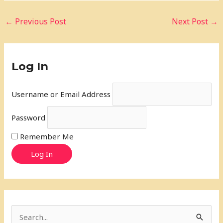
←
Previous Post
Next Post
→
Log In
Username or Email Address
Password
Remember Me
Log In
S