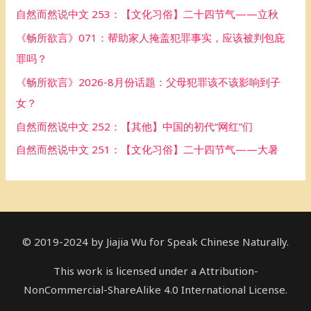
h
自然而然说中文 253：【文化习俗】二十四节气——立秋
f
《畅所欲言》071：帮助家人掩盖犯罪事实，应该被判包庇
o
罪吗？
r
《畅所欲言》2026-8月份话题：父母犯罪该不该影响到子
:
女？
自然而然说中文 252：【其他】中国的初代“网红”们
自然而然说中文 251：【文化习俗】二十四节气——大暑
© 2019-2024 by Jiajia Wu for Speak Chinese Naturally.
This work is licensed under a Attribution-
NonCommercial-ShareAlike 4.0 International License.