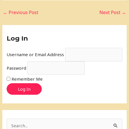
←
Previous Post
Next Post
→
Log In
Username or Email Address
Password
Remember Me
Log In
S