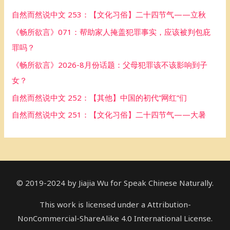
h
自然而然说中文 253：【文化习俗】二十四节气——立秋
f
《畅所欲言》071：帮助家人掩盖犯罪事实，应该被判包庇
o
罪吗？
r
《畅所欲言》2026-8月份话题：父母犯罪该不该影响到子
:
女？
自然而然说中文 252：【其他】中国的初代“网红”们
自然而然说中文 251：【文化习俗】二十四节气——大暑
© 2019-2024 by Jiajia Wu for Speak Chinese Naturally.
This work is licensed under a Attribution-
NonCommercial-ShareAlike 4.0 International License.