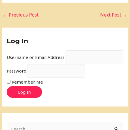
←
Previous Post
Next Post
→
Log In
Username or Email Address
Password
Remember Me
Log In
S