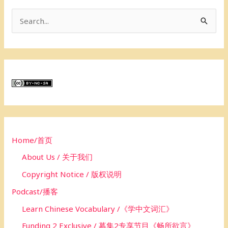
S
e
a
r
c
h
f
o
Home/首页
r
About Us / 关于我们
:
Copyright Notice / 版权说明
Podcast/播客
Learn Chinese Vocabulary /《学中文词汇》
Funding 2 Exclusive / 募集2专享节目《畅所欲言》