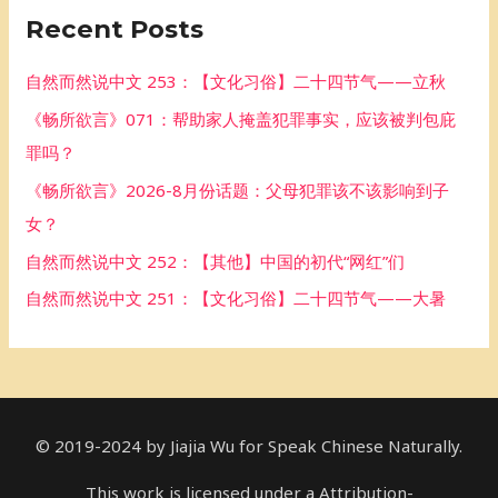
Recent Posts
c
h
自然而然说中文 253：【文化习俗】二十四节气——立秋
f
《畅所欲言》071：帮助家人掩盖犯罪事实，应该被判包庇
o
罪吗？
r
《畅所欲言》2026-8月份话题：父母犯罪该不该影响到子
:
女？
自然而然说中文 252：【其他】中国的初代“网红”们
自然而然说中文 251：【文化习俗】二十四节气——大暑
© 2019-2024 by Jiajia Wu for Speak Chinese Naturally.
This work is licensed under a Attribution-