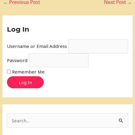
←
Previous Post
Next Post
→
Log In
Username or Email Address
Password
Remember Me
Log In
S
e