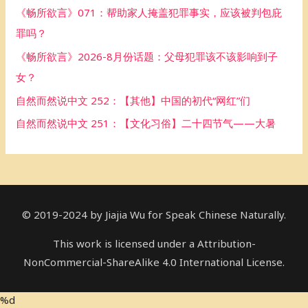
《畅所欲言》071：帮助家人掩盖犯罪事实，应该被判包庇
o
罪吗？
r
《畅所欲言》2026-8月份话题：父母犯罪该不该影响到子
:
女？
自然而然说中文 252：【其他】中国的初代“网红”们
自然而然说中文 251：【文化习俗】二十四节气——大暑
© 2019-2024 by Jiajia Wu for Speak Chinese Naturally.
This work is licensed under a Attribution-
NonCommercial-ShareAlike 4.0 International License.
%d