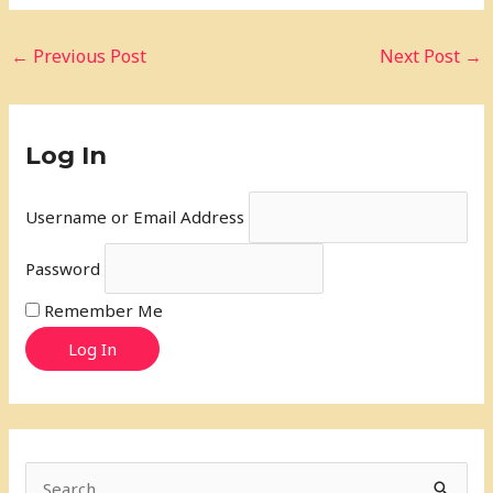
←
Previous Post
Next Post
→
Log In
Username or Email Address
Password
Remember Me
Log In
S