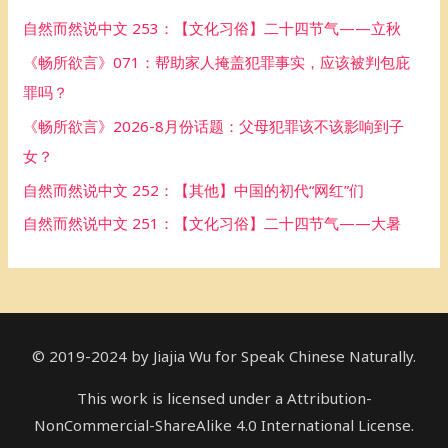
h
自然而然说中文 253：【文化习俗】二十四节气——立秋
f
《畅所欲言》071：帮助家人掩盖犯罪事实，应该被判包庇
o
罪吗？
r
《畅所欲言》2026-8月份话题：父母犯罪该不该影响到子
:
女？
自然而然说中文 252：【其他】中国的初代“网红”们
自然而然说中文 251：【文化习俗】二十四节气——大暑
© 2019-2024 by Jiajia Wu for Speak Chinese Naturally.
This work is licensed under a Attribution-
NonCommercial-ShareAlike 4.0 International License.