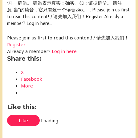
词——确凿。 确凿表示真实；确实。如：证据确凿。 请注
意“凿”的读音，它只有这一个读音záo。… Please join us first
to read this content! / 请先加入我们！Register Already a
member? Log in here...
Please join us first to read this content! / 请先加入我们！
Register
Already a member?
Log in here
Share this:
X
Facebook
More
Like this:
Like
Loading...