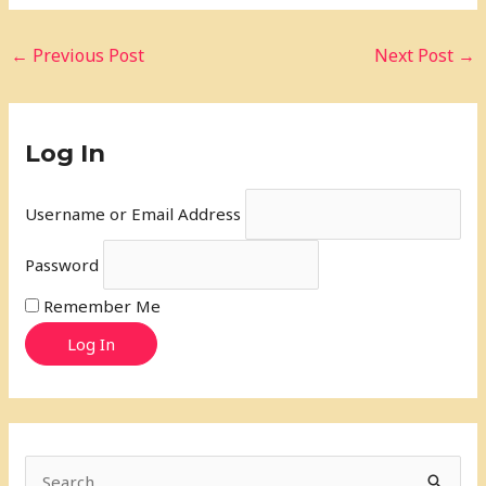
←
Previous Post
Next Post
→
Log In
Username or Email Address
Password
Remember Me
Log In
S