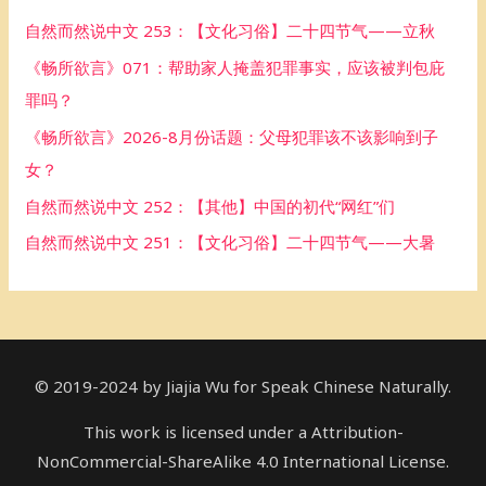
h
自然而然说中文 253：【文化习俗】二十四节气——立秋
f
《畅所欲言》071：帮助家人掩盖犯罪事实，应该被判包庇
o
罪吗？
r
《畅所欲言》2026-8月份话题：父母犯罪该不该影响到子
:
女？
自然而然说中文 252：【其他】中国的初代“网红”们
自然而然说中文 251：【文化习俗】二十四节气——大暑
© 2019-2024 by Jiajia Wu for Speak Chinese Naturally.
This work is licensed under a Attribution-
NonCommercial-ShareAlike 4.0 International License.