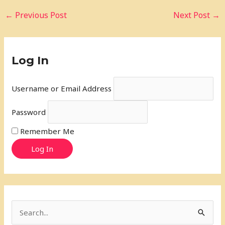
←
Previous Post
Next Post
→
Log In
Username or Email Address
Password
Remember Me
Log In
S