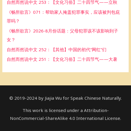
自然而然说中文 253：【文化习俗】二十四节气——立秋
f
《畅所欲言》071：帮助家人掩盖犯罪事实，应该被判包庇
o
罪吗？
r
《畅所欲言》2026-8月份话题：父母犯罪该不该影响到子
:
女？
自然而然说中文 252：【其他】中国的初代“网红”们
自然而然说中文 251：【文化习俗】二十四节气——大暑
© 2019-2024 by Jiajia Wu for Speak Chinese Naturally.
This work is licensed under a Attribution-
NonCommercial-ShareAlike 4.0 International License.