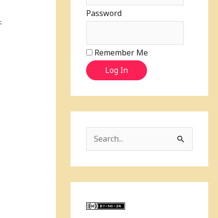
Password
午
！
Remember Me
Log In
S
e
a
r
c