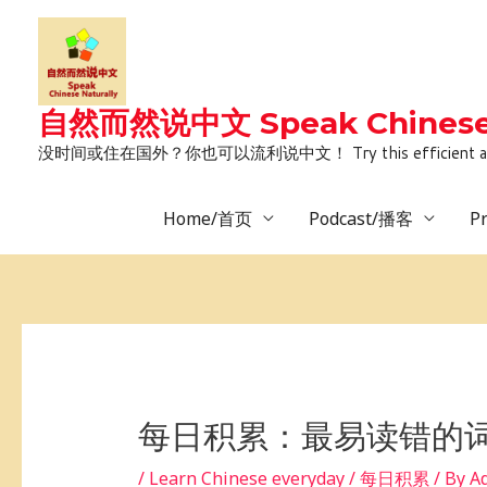
Skip
to
content
自然而然说中文 Speak Chinese 
没时间或住在国外？你也可以流利说中文！ Try this efficient and natural way 
Home/首页
Podcast/播客
P
Post
navigation
每日积累：最易读错的词
/
Learn Chinese everyday / 每日积累
/ By
A