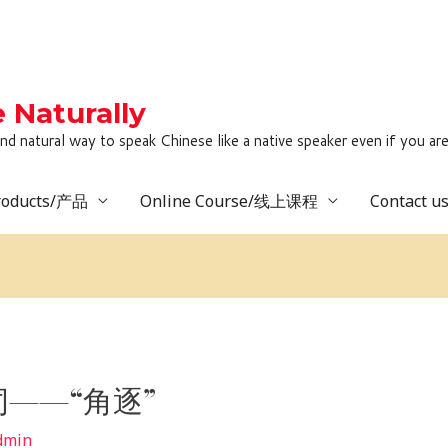
Naturally
to speak Chinese like a native speaker even if you are lack
roducts/产品
Online Course/线上课程
Contact 
——“角逐”
dmin