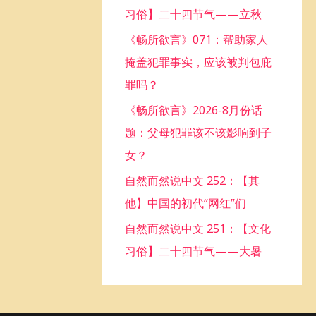
习俗】二十四节气——立秋
o
《畅所欲言》071：帮助家人
r
掩盖犯罪事实，应该被判包庇
:
罪吗？
《畅所欲言》2026-8月份话
题：父母犯罪该不该影响到子
女？
自然而然说中文 252：【其
他】中国的初代“网红”们
自然而然说中文 251：【文化
习俗】二十四节气——大暑