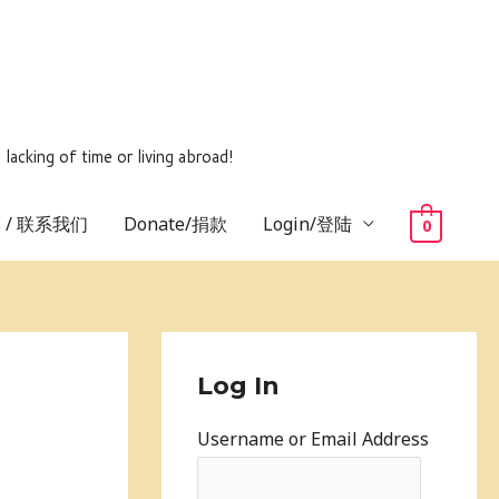
ing of time or living abroad!
us / 联系我们
Donate/捐款
Login/登陆
0
Log In
Username or Email Address