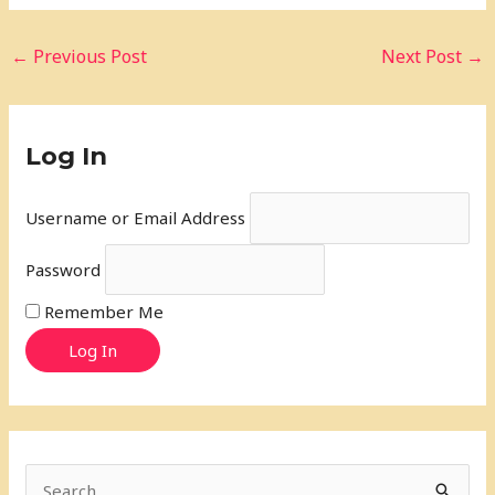
←
Previous Post
Next Post
→
Log In
Username or Email Address
Password
Remember Me
Log In
S