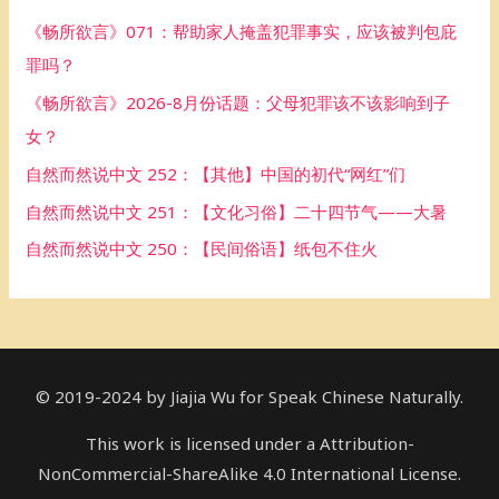
h
《畅所欲言》071：帮助家人掩盖犯罪事实，应该被判包庇
f
罪吗？
o
《畅所欲言》2026-8月份话题：父母犯罪该不该影响到子
r
女？
:
自然而然说中文 252：【其他】中国的初代“网红”们
自然而然说中文 251：【文化习俗】二十四节气——大暑
自然而然说中文 250：【民间俗语】纸包不住火
© 2019-2024 by Jiajia Wu for Speak Chinese Naturally.
This work is licensed under a Attribution-
NonCommercial-ShareAlike 4.0 International License.