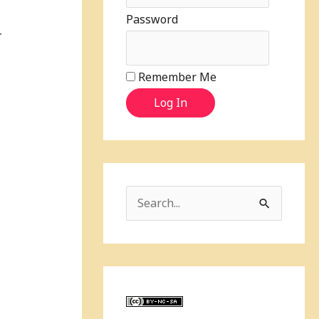
Password
一
e
Remember Me
Log In
S
e
a
r
c