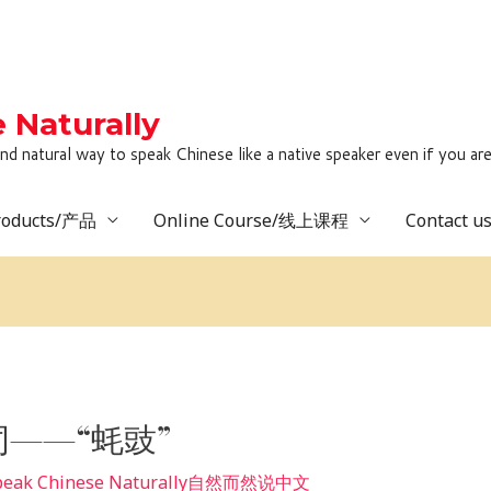
Naturally
to speak Chinese like a native speaker even if you are lack
roducts/产品
Online Course/线上课程
Contact 
——“蚝豉”
peak Chinese Naturally自然而然说中文