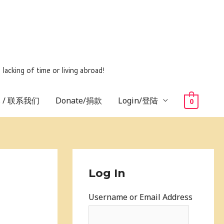
ing of time or living abroad!
us / 联系我们
Donate/捐款
Login/登陆
0
Log In
Username or Email Address