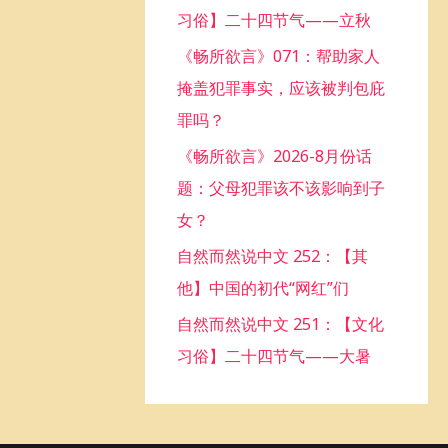
习俗】二十四节气——立秋
o
《畅所欲言》071：帮助家人
r
掩盖犯罪事实，应该被判包庇
:
罪吗？
《畅所欲言》2026-8月份话
题：父母犯罪该不该影响到子
女？
自然而然说中文 252：【其
他】中国的初代“网红”们
自然而然说中文 251：【文化
习俗】二十四节气——大暑