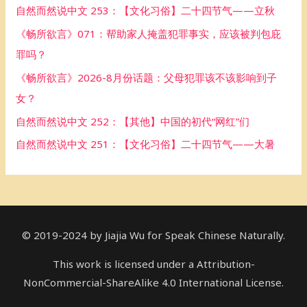
自然而然说中文 253：【文化习俗】二十四节气——立秋
f
《畅所欲言》071：帮助家人掩盖犯罪事实，应该被判包庇
o
罪吗？
r
《畅所欲言》2026-8月份话题：父母犯罪该不该影响到子
:
女？
自然而然说中文 252：【其他】中国的初代“网红”们
自然而然说中文 251：【文化习俗】二十四节气——大暑
© 2019-2024 by Jiajia Wu for Speak Chinese Naturally.
This work is licensed under a Attribution-
NonCommercial-ShareAlike 4.0 International License.