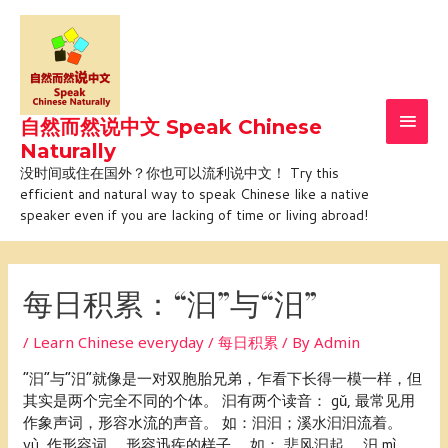
Skip
Main
to
Men
content
自然而然说中文 Speak Chinese
Naturally
没时间或住在国外？你也可以流利说中文！ Try this
efficient and natural way to speak Chinese like a native
speaker even if you are lacking of time or living abroad!
Post
navigation
每日积累：“汩”与“汨”
/
Learn Chinese everyday / 每日积累
/ By
Admin
“汩”与“汨”就像是一对双胞胎兄弟，乍看下长得一模一样，但
其实是两个完全不同的个体。 汩有两个读音： gǔ, 最常见用
作象声词，形容水流的声音。 如：汩汩；溪水汩汩流着。
yù, 作形容词， 形容迅疾的样子。 如： 悲风汩起。 汨 mì，