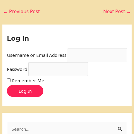
←
Previous Post
Next Post
→
Log In
Username or Email Address
Password
Remember Me
Log In
S