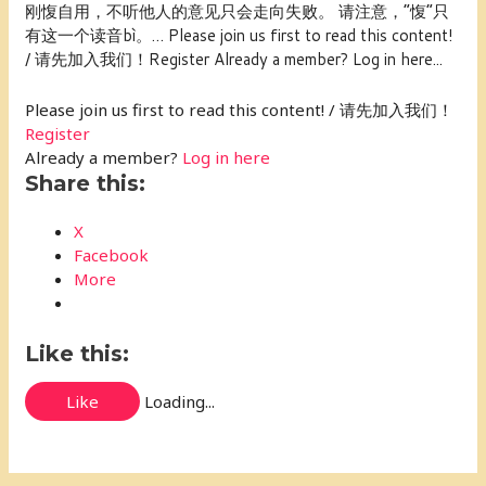
刚愎自用，不听他人的意见只会走向失败。 请注意，“愎”只
有这一个读音bì。… Please join us first to read this content!
/ 请先加入我们！Register Already a member? Log in here...
Please join us first to read this content! / 请先加入我们！
Register
Already a member?
Log in here
Share this:
X
Facebook
More
Like this:
Like
Loading...