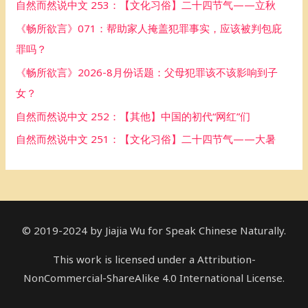
自然而然说中文 253：【文化习俗】二十四节气——立秋
f
《畅所欲言》071：帮助家人掩盖犯罪事实，应该被判包庇
o
罪吗？
r
《畅所欲言》2026-8月份话题：父母犯罪该不该影响到子
:
女？
自然而然说中文 252：【其他】中国的初代“网红”们
自然而然说中文 251：【文化习俗】二十四节气——大暑
© 2019-2024 by Jiajia Wu for Speak Chinese Naturally.
This work is licensed under a Attribution-
NonCommercial-ShareAlike 4.0 International License.