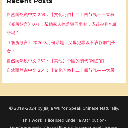
Recent Posts
c
h
自然而然说中文 253：【文化习俗】二十四节气——立秋
f
《畅所欲言》071：帮助家人掩盖犯罪事实，应该被判包庇
o
罪吗？
r
《畅所欲言》2026-8月份话题：父母犯罪该不该影响到子
:
女？
自然而然说中文 252：【其他】中国的初代“网红”们
自然而然说中文 251：【文化习俗】二十四节气——大暑
© 2019-2024 by Jiajia Wu for Speak Chinese Naturally.
This work is licensed under a Attribution-
NonCommercial-ShareAlike 4.0 International License.