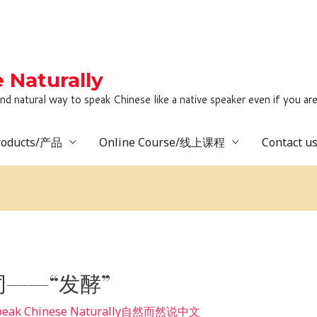
Naturally
to speak Chinese like a native speaker even if you are lack
roducts/产品
Online Course/线上课程
Contact 
——“发酵”
peak Chinese Naturally自然而然说中文