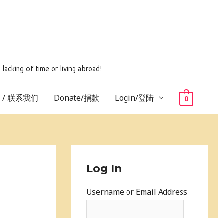
ing of time or living abroad!
us / 联系我们
Donate/捐款
Login/登陆
0
Log In
Username or Email Address