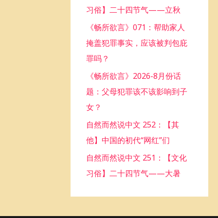
习俗】二十四节气——立秋
o
《畅所欲言》071：帮助家人
r
掩盖犯罪事实，应该被判包庇
:
罪吗？
《畅所欲言》2026-8月份话
题：父母犯罪该不该影响到子
女？
自然而然说中文 252：【其
他】中国的初代“网红”们
自然而然说中文 251：【文化
习俗】二十四节气——大暑