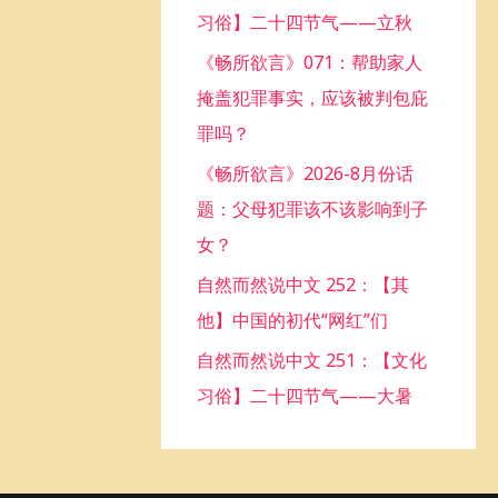
习俗】二十四节气——立秋
o
《畅所欲言》071：帮助家人
r
掩盖犯罪事实，应该被判包庇
:
罪吗？
《畅所欲言》2026-8月份话
题：父母犯罪该不该影响到子
女？
自然而然说中文 252：【其
他】中国的初代“网红”们
自然而然说中文 251：【文化
习俗】二十四节气——大暑