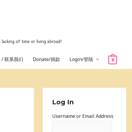
ing of time or living abroad!
us / 联系我们
Donate/捐款
Login/登陆
0
Log In
Username or Email Address