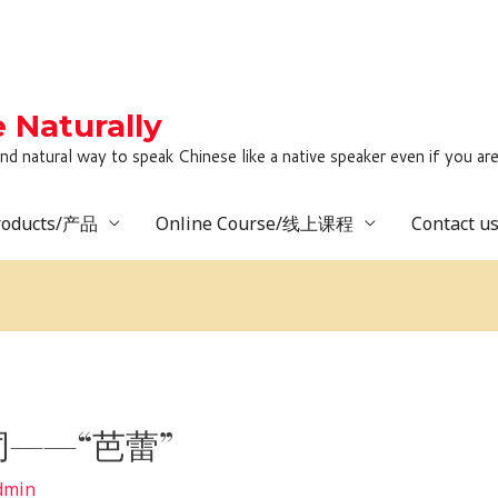
Naturally
to speak Chinese like a native speaker even if you are lack
roducts/产品
Online Course/线上课程
Contact 
——“芭蕾”
dmin