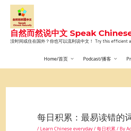
Skip
to
content
自然而然说中文 Speak Chinese 
没时间或住在国外？你也可以流利说中文！ Try this efficient and natural way 
Home/首页
Podcast/播客
P
Post
navigation
每日积累：最易读错的词
/
Learn Chinese everyday / 每日积累
/ By
A