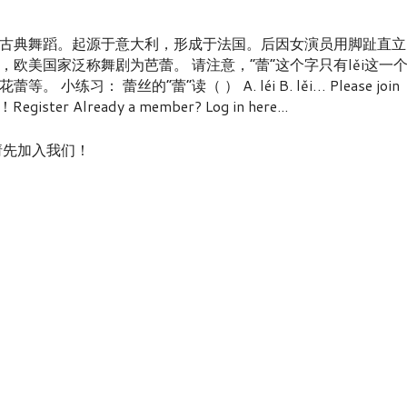
欧洲古典舞蹈。起源于意大利，形成于法国。后因女演员用脚趾直立
欧美国家泛称舞剧为芭蕾。 请注意，“蕾”这个字只有lěi这一
习： 蕾丝的“蕾”读（ ） A. léi B. lěi… Please join
Register Already a member? Log in here...
nt! / 请先加入我们！