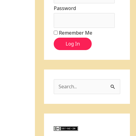
Password
个
Remember Me
Log In
S
e
a
r
c