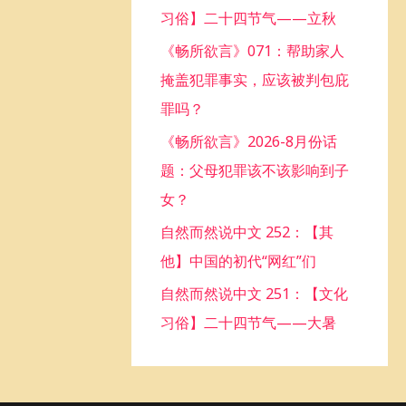
习俗】二十四节气——立秋
o
《畅所欲言》071：帮助家人
r
掩盖犯罪事实，应该被判包庇
:
罪吗？
《畅所欲言》2026-8月份话
题：父母犯罪该不该影响到子
女？
自然而然说中文 252：【其
他】中国的初代“网红”们
自然而然说中文 251：【文化
习俗】二十四节气——大暑