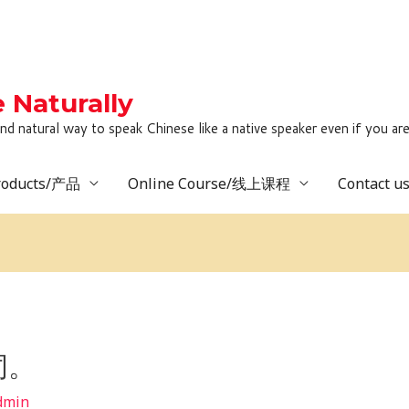
Naturally
to speak Chinese like a native speaker even if you are lack
roducts/产品
Online Course/线上课程
Contact 
词。
dmin