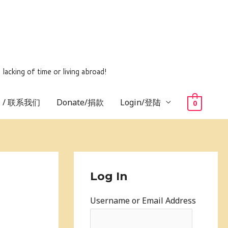
ing of time or living abroad!
us / 联系我们
Donate/捐款
Login/登陆
0
Log In
Username or Email Address