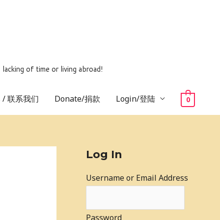
ing of time or living abroad!
us / 联系我们
Donate/捐款
Login/登陆
0
Log In
Username or Email Address
Password