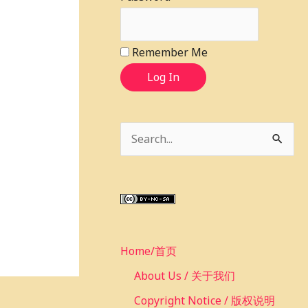
Remember Me
Log In
S
e
a
r
c
Home/首页
h
f
About Us / 关于我们
o
Copyright Notice / 版权说明