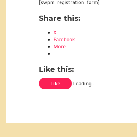
[swpm_registration_form]
Share this:
X
Facebook
More
Like this:
Like
Loading...