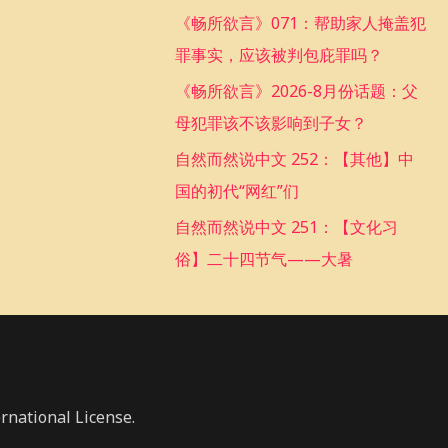
f
《畅所欲言》071：帮助家人掩盖犯
o
罪事实，应该被判包庇罪吗？
r
《畅所欲言》2026-8月份话题：父
:
母犯罪该不该影响到子女？
自然而然说中文 252：【其他】中
国的初代“网红”们
自然而然说中文 251：【文化习
俗】二十四节气——大暑
rnational License.