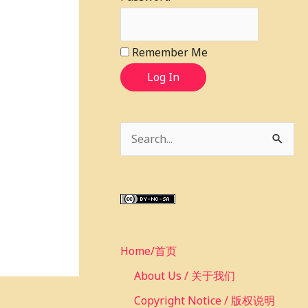
Remember Me
Log In
S
e
a
r
c
Home/首页
h
f
About Us / 关于我们
o
Copyright Notice / 版权说明