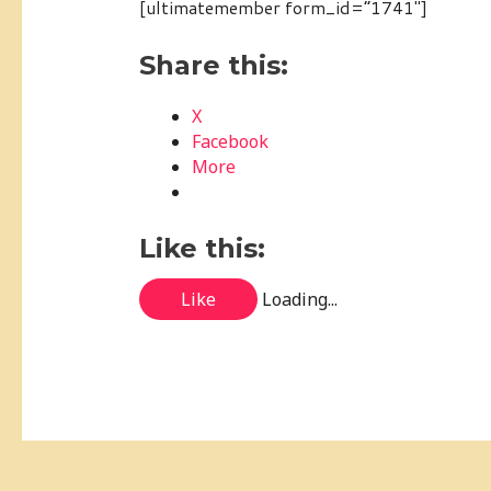
[ultimatemember form_id=”1741″]
Share this:
X
Facebook
More
Like this:
Like
Loading...