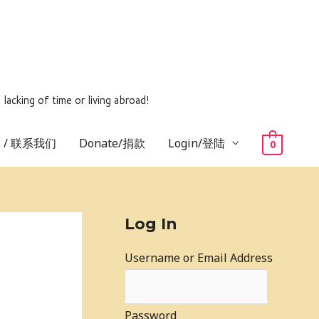
ing of time or living abroad!
us / 联系我们
Donate/捐款
Login/登陆
0
Log In
Username or Email Address
Password