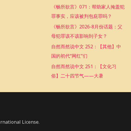
f
《畅所欲言》071：帮助家人掩盖犯
o
罪事实，应该被判包庇罪吗？
r
《畅所欲言》2026-8月份话题：父
:
母犯罪该不该影响到子女？
自然而然说中文 252：【其他】中
国的初代“网红”们
自然而然说中文 251：【文化习
俗】二十四节气——大暑
rnational License.