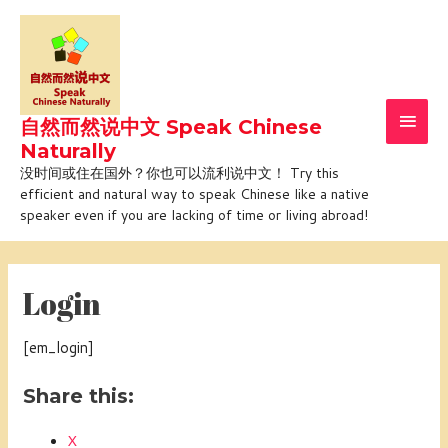
Skip
Main
to
Men
content
自然而然说中文 Speak Chinese
Naturally
没时间或住在国外？你也可以流利说中文！ Try this
efficient and natural way to speak Chinese like a native
speaker even if you are lacking of time or living abroad!
Login
[em_login]
Share this:
X