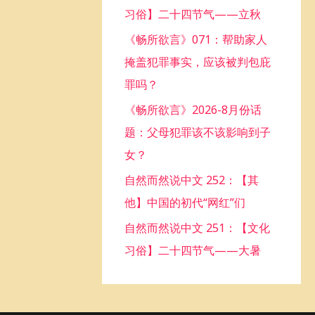
习俗】二十四节气——立秋
o
《畅所欲言》071：帮助家人
r
掩盖犯罪事实，应该被判包庇
:
罪吗？
《畅所欲言》2026-8月份话
题：父母犯罪该不该影响到子
女？
自然而然说中文 252：【其
他】中国的初代“网红”们
自然而然说中文 251：【文化
习俗】二十四节气——大暑