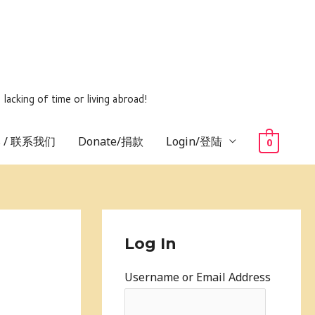
ing of time or living abroad!
us / 联系我们
Donate/捐款
Login/登陆
0
Log In
Username or Email Address