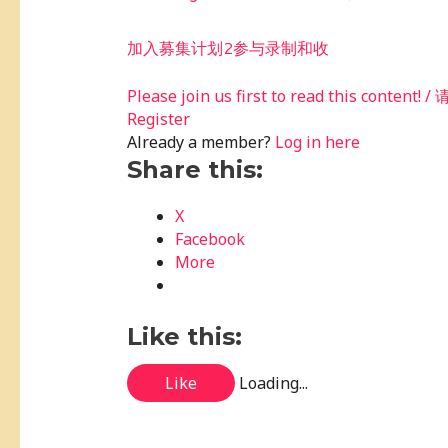
加入募集计划2参与录制和收
Please join us first to read this conte
Register
Already a member?
Log in here
Share this:
X
Facebook
More
Like this:
Like
Loading...