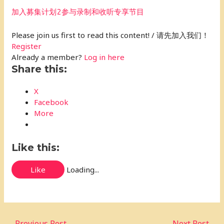
加入募集计划2参与录制和收听专享节目
Please join us first to read this content! / 请先加入我们！
Register
Already a member?
Log in here
Share this:
X
Facebook
More
Like this:
Like
Loading...
←
Previous Post
Next Post
→