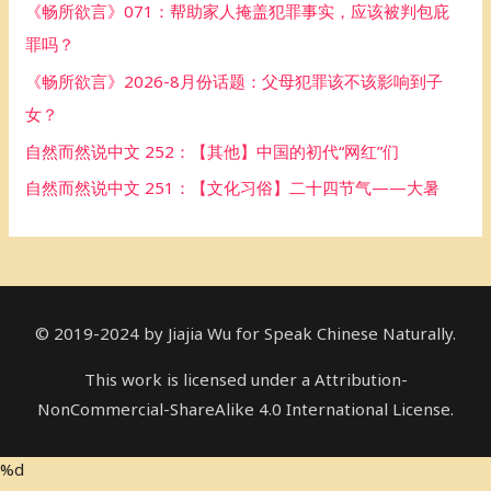
《畅所欲言》071：帮助家人掩盖犯罪事实，应该被判包庇
o
罪吗？
r
《畅所欲言》2026-8月份话题：父母犯罪该不该影响到子
:
女？
自然而然说中文 252：【其他】中国的初代“网红”们
自然而然说中文 251：【文化习俗】二十四节气——大暑
© 2019-2024 by Jiajia Wu for Speak Chinese Naturally.
This work is licensed under a Attribution-
NonCommercial-ShareAlike 4.0 International License.
%d