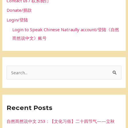
Contact us / 联系我们
Donate/捐款
Login/登陆
Login to Speak Chinese Natraully account/登陆《自然
而然说中文》账号
S
e
a
r
Recent Posts
c
h
自然而然说中文 253：【文化习俗】二十四节气——立秋
f