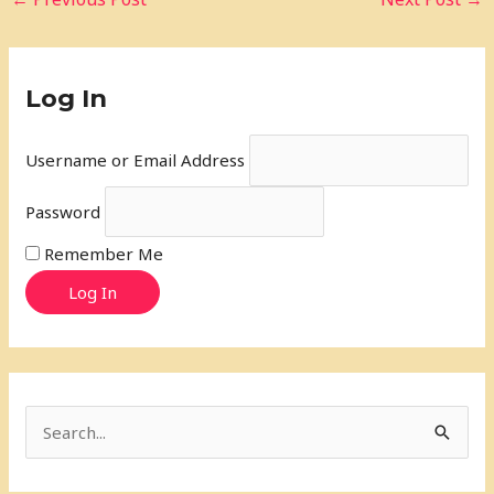
Log In
Username or Email Address
Password
Remember Me
Log In
S
e